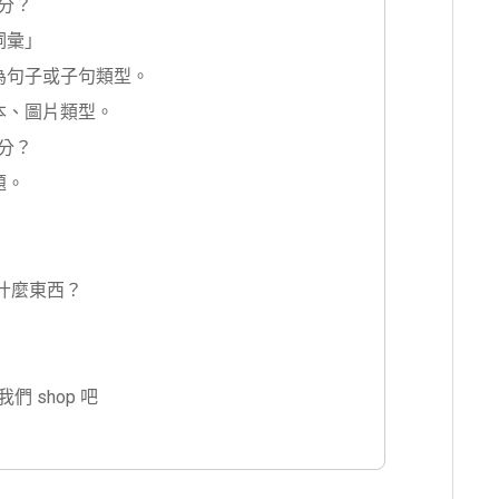
分？
詞彙」
為句子或子句類型。
本、圖片類型。
分？
題。
是什麼東西？
 shop 吧