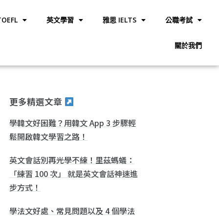
OEFL
英文學習
雅思 IELTS
公職考試
關於我們
更多精選文章
學韓文好困難？用韓文 App 3 步驟輕
鬆開啟韓文學習之路！
英文會話別再光學不練！里茲螞蟻：
「練習 100 次」 就是英文會話神速進
步方式！
學法文好處、常見問題以及 4 個學法