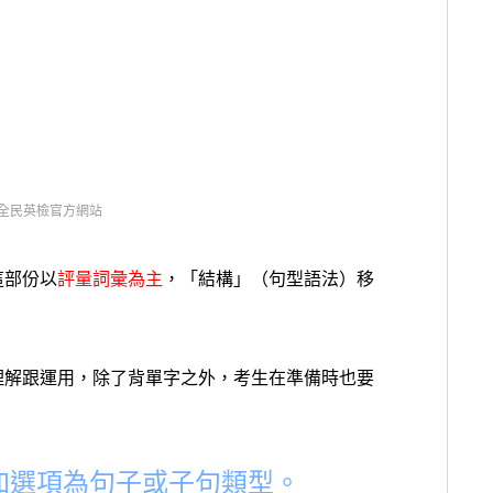
全民英檢官方網站
這部份以
評量詞彙為主
，「結構」（句型語法）移
理解跟運用，除了背單字之外，考生在準備時也要
加選項為句子或子句類型。