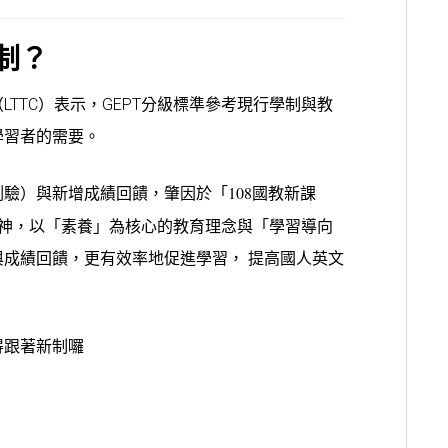
制？
TTC）表示，GEPT分級標準參考現行學制與教
學習者的需要。
「108國教新課
測驗
）
與新增成績回饋，肇因於
神，
以「素養」為核心的教育理念與「學習導向
與成績回饋，更有效率地促進學習，
提高
國人英文
得跟著新制囉