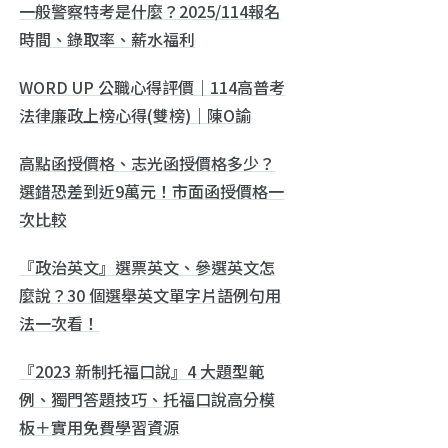
一般警察特考是什麼？2025/114報名
時間、錄取率、薪水福利
WORD UP 公職心得評價｜114高普考
法律廉政上榜心得(雙榜)｜陳O諭
高點函授價格、志光函授價格多少？
選錯恐差到近9萬元！市面函授價格一
次比較
『政治英文』選票英文、參選英文怎
麼說？30 個選舉英文單字片語例句用
法一次看！
『2023 新制托福口說』4 大題型範
例、獨門答題技巧、托福口說高分模
板＋實用免費學習資源