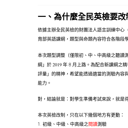
一、為什麼全民英檢要改
依據主辦全民英檢的財團法人語言訓練中心（L
育部英語課綱，題型與命題內容符合各階段
本
次
題
型調整
（僅限
初、中、中高級之聽讀
綱」於 2019
年 8 月上路。為配合新課綱之精
評量
」的精神，希望能透過適當的測驗內容
能力。
對，結論就是：對學生準備考試來說，就是
本次英檢改制，
只在以下幾個地方有更動：
1.
初級
、
中級
、
中高級
之
閱讀
測驗