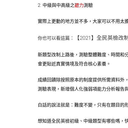
2.
中級
與
中高級
之
聽力
測驗
實際上更動的地方並不多，大家可以不用太
【2021】全民英檢
你也可以看這篇：
新題型改制上路後，測驗
整體難度、時間和
會更貼近真實情境及符合核心素養。
成績回饋除按照原本的制度提供所需資料
外
測驗表現，新增個人化強弱項能力分析報告
白話的說法就是：難度不變，只有在題目的
想知道全民英檢初級、中級題型有哪些嗎，