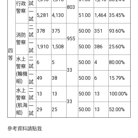
試
行政
803
警察
一
5,281
4,130
51.00
1,464
35.45%
試
二
378
375
50.00
351
93.60%
試
消防
955
警察
一
1,910
1,508
50.00
386
25.60%
試
四
等
二
水上
6
5
50.00
4
80.00%
試
警察
33
(輪機
一
49
38
50.00
6
15.79%
組)
試
二
水上
13
13
50.00
13
100.00%
試
警察
33
(航海
一
29
25
50.00
13
52.00%
組)
試
參考資料請點我