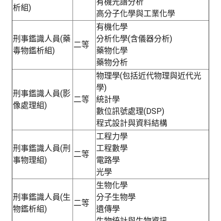
有機光譜分析
析組)
高分子化學與工業化學
有機化學
刑事鑑識人員(藥
分析化學(含儀器分析)
二等
毒物鑑析組)
藥物化學
藥物分析
物理學(包括近代物理與近代光
學)
刑事鑑識人員(影
二等
統計學
像處理組)
數位訊號處理(DSP)
程式設計與資料結構
工程力學
刑事鑑識人員(刑
工程數學
二等
事物理組)
電路學
光學
生物化學
刑事鑑識人員(生
分子生物學
二等
物鑑析組)
遺傳學
生物統計與生物資訊