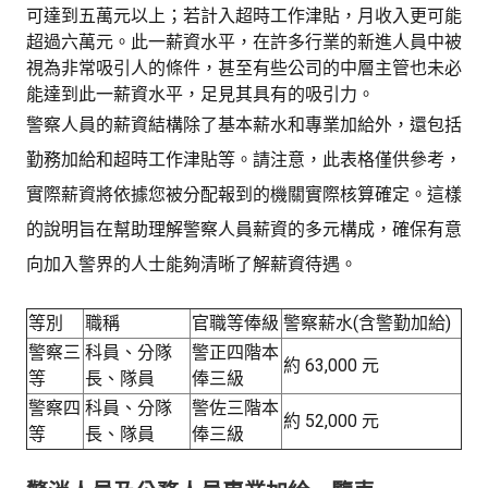
可達到五萬元以上；若計入超時工作津貼，月收入更可能
超過六萬元。此一薪資水平，在許多行業的新進人員中被
視為非常吸引人的條件，甚至有些公司的中層主管也未必
能達到此一薪資水平，足見其具有的吸引力。
警察人員的薪資結構除了基本薪水和專業加給外，還包括
勤務加給和超時工作津貼等。請注意，此表格僅供參考，
實際薪資將依據您被分配報到的機關實際核算確定。這樣
的說明旨在幫助理解警察人員薪資的多元構成，確保有意
向加入警界的人士能夠清晰了解薪資待遇。
等別
職稱
官職等俸級
警察薪水(含警勤加給)
警察三
科員、分隊
警正四階本
約 63,000 元
等
長、隊員
俸三級
警察四
科員、分隊
警佐三階本
約 52,000 元
等
長、隊員
俸三級