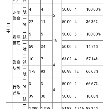
二
4
4
50.00
4
100.00%
試
消防
5
警察
一
22
11
50.00
4
36.36%
試
三
等
二
5
5
50.00
5
100.00%
試
資訊
16
管理
一
59
34
50.00
5
14.71%
試
二
10
7
63.02
4
57.14%
試
警察
4
法制
一
178
93
60.98
12
66.67%
試
二
3
3
50.00
2
66.67%
試
行政
4
管理
一
39
30
50.00
3
10.00%
試
二
1,390
1,378
51.83
1,216
88.24%