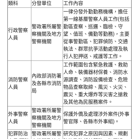
類科
分發單位
工作內容
一律分發外勤勤務機構，擔任
第一線基層警察人員工作(包括
警政署所屬警
勤區查察、巡邏、臨檢、守
行政警察
察機關及地方
望、值班、備勤等勤務)，主要
人員
警察機關
從事警勤區、犯罪偵防、交通
執法、群眾抗爭活動處理及執
行人犯押送、戒護等工作。
工作範圍包含緊急救護、救助
人命、裝備器材保養、消防水
內政部消防署
消防警察
源調查、消防設備檢查、危險
及各縣市消防
人員
物品查察取締、風災、火災、
局
震災、重大爆炸等災害之搶救
及其他為民服務案件。
警政署所屬警
外事警察
保護外僑及處理涉外案件(外事
察機關及地方
人員
警官隊、各縣市外事組)。
警察機關
犯罪防治
警政署所屬警
研究犯罪之原因與因素、規劃