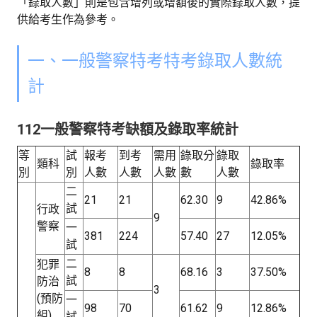
「錄取人數」則是包含增列或增額後的實際錄取人數，提
供給考生作為參考。
一、一般警察特考特考錄取人數統
計
112一般警察特考缺額及錄取率統計
等
試
報考
到考
需用
錄取分
錄取
類科
錄取率
別
別
人數
人數
人數
數
人數
二
21
21
62.30
9
42.86%
試
行政
9
警察
一
381
224
57.40
27
12.05%
試
二
犯罪
8
8
68.16
3
37.50%
試
防治
3
(預防
一
98
70
61.62
9
12.86%
組)
試