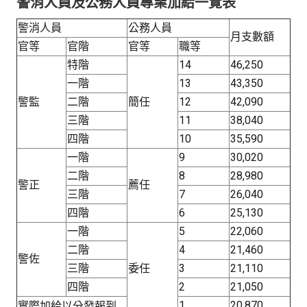
警消人員及公務人員專業加給一覽表
警消人員
公務人員
月支數額
官等
官階
官等
職等
特階
14
46,250
一階
13
43,350
警監
二階
簡任
12
42,090
三階
11
38,040
四階
10
35,590
一階
9
30,020
二階
8
28,980
警正
薦任
三階
7
26,040
四階
6
25,130
一階
5
22,060
二階
4
21,460
警佐
三階
委任
3
21,110
四階
2
21,050
1
20,870
實際加給以分發報到