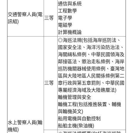
通信與系統
工程數學
交通警察人員(電
三等
電子學
訊組)
電磁學
計算機概論
◎海巡法規(包括海岸巡防法、
國家安全法、海洋污染防治法、
海關緝私條例、中華民國領海及
鄰接區法、懲治走私條例、海岸
巡防機關器械使用條例、臺灣地
區與大陸地區人民關係條例第二
三等
章行政與第五章罰則、中華民國
專屬經濟海域及大陸礁層法)
輪機管理與安全
輪機工程(包括推進裝置、輔機
與輪機英文)
船用電機與自動控制
水上警察人員(輪
船舶主機(柴油機)
機組)