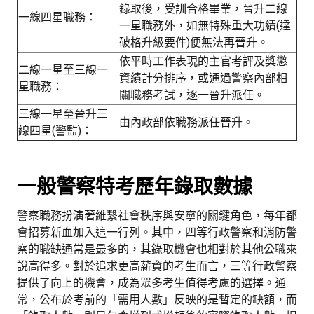
錄取後，受訓合格畢業，晉升二線
一線四星職務：
一星職務外，如無特殊重大功績(達
破格升級要件)便無法再晉升。
依平時工作表現的主官考評及獎懲
二線一星至三線一
資績計分排序，或通過警察內部相
星職務：
關職務考試，逐一晉升派任。
三線一星至晉升三
由內政部依職務派任晉升。
線四星(警監)：
一般警察特考歷年錄取數據
警察職務扮演著維繫社會秩序與安寧的關鍵角色，每年都
會招募新血加入這一行列。其中，四等行政警察和消防警
察的職缺通常是最多的，其錄取機會也相對於其他公職來
說高得多。對於追求更高薪資的考生而言，三等行政警察
提供了向上的機會，成為眾多考生值得考慮的選擇。通
常，公布於考前的「需用人數」反映的是暫定的缺額，而