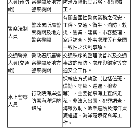
人員(預防
察機關及地方
防治及降低其策略、犯罪矯
組)
警察機關
正。
有關全國性警察業務之保安、
警政署所屬警
正俗、交通、衛生、消防、救
警察法制
察機關及地方
災、營業、建築、市容整理、
人員
警察機關
家戶訪查、外事處理等有全國
一致性之法制事項。
交通警察
警政署所屬警
交通秩序的整理改善以及交通
人員(交通
察機關及地方
事故的預防、處理與鑑定等交
組)
警察機關
通安全工作。
採輪值方式執勤（包括值班、
備勤、守望、巡邏、檢查
行政院海岸巡
等），主要從事海上查緝走
水上警察
防署海洋巡防
私、非法入出國、犯罪調查、
人員
總局
海難救助、漁業巡護及海洋資
源維護、海洋環境保育等工
作。