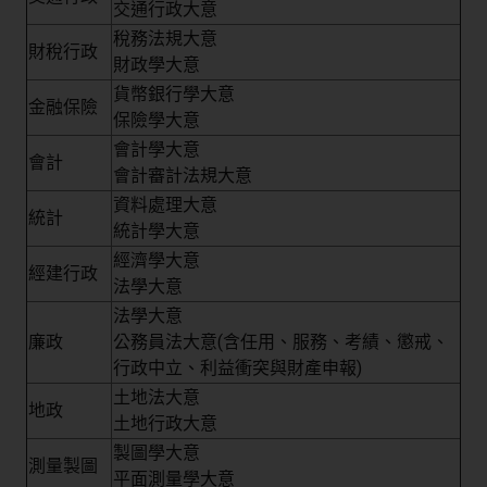
交通行政大意
稅務法規大意
財稅行政
財政學大意
貨幣銀行學大意
金融保險
保險學大意
會計學大意
會計
會計審計法規大意
資料處理大意
統計
統計學大意
經濟學大意
經建行政
法學大意
法學大意
廉政
公務員法大意(含任用、服務、考績、懲戒、
行政中立、利益衝突與財產申報)
土地法大意
地政
土地行政大意
製圖學大意
測量製圖
平面測量學大意