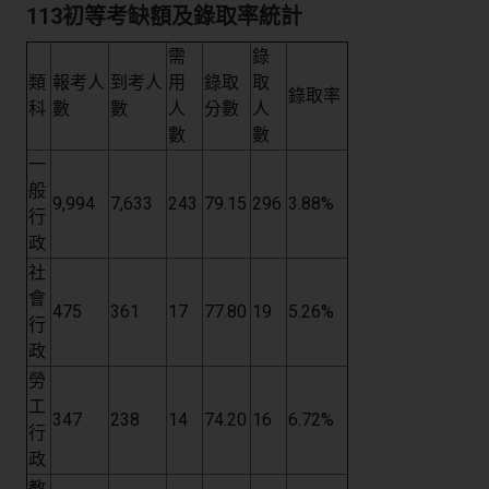
113初等考缺額及錄取率統計
需
錄
類
報考人
到考人
用
錄取
取
錄取率
科
數
數
人
分數
人
數
數
一
般
9,994
7,633
243
79.15
296
3.88%
行
政
社
會
475
361
17
77.80
19
5.26%
行
政
勞
工
347
238
14
74.20
16
6.72%
行
政
教