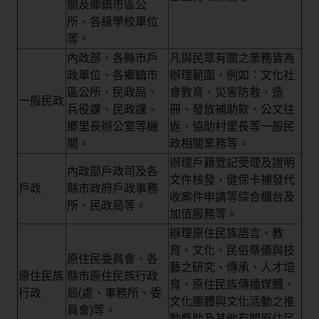
關及鄉鎮市區公
所、各級學校單位
等。
內政部、各縣市戶
凡與民眾有關之業務皆為
政單位、各鄉鎮市
辦理範圍，例如：文化社
區公所、民政局、
會教育、災害防救、造
一般民政
兵役課、民政課、
冊、發放補助款、公文往
鄉里長辦公室等機
返、協助村里長等一般民
關。
政相關業務等。
辦理戶籍登記受理及證明
內政部戶政司及各
文件核發、健保卡補發代
戶政
縣市政府戶政事務
收案件申請等綜合櫃台及
所、民政局等。
加值服務等。
辦理原住民族語言、教
育、文化、民俗祭儀與技
原住民委員會、各
藝之研究、傳承、人才培
原住民族
縣市原住民族行政
育、原住民族傳播媒體、
行政
局(處、事務所、委
文化團體與文化活動之推
員會)等。
動獎助及其他有關原住民