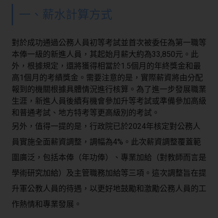
一、薪水計算方式
對於成功通過公務人員初等考試並首次被委任為第一職等
本俸一級的新進人員，其起始月薪大約為33,850元。此
外，根據規定，還將獲得相當於1.5個月的年終獎金和最
高1個月的考績獎金。需要注意的是，實際薪資將由分配
報到的機關根據具體情況進行核算。為了進一步發展職業
生涯，新進人員後續有機會參加升等考試或準備參加高級
和普通考試、地方特考等更高級別的考試。
另外，值得一提的是，行政院已於2024年核定對公務人
員實施全面薪資調整，調幅為4%。此次薪資調整覆蓋範
圍廣泛，包括本俸（年功俸）、專業加給（對教師而言是
學術研究加給）及主管職務加給等三項。這次調整旨在提
升軍公教人員的待遇，以更好地鼓勵和激勵公務人員的工
作熱情和專業發展。