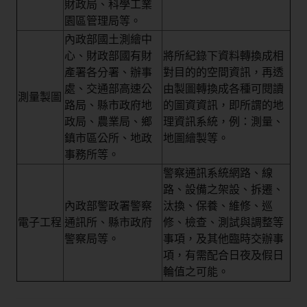
財政局、科學工業
園區管理局等。
內政部國土測繪中
心、財政部國有財
將所紀錄下資料轉換成相
產署各分署、辦事
對目的的空間資訊，再透
處、交通部高速公
由製圖轉換成各種可閱讀
測量製圖
路局、縣市政府地
的圖資資訊，即所謂的地
政局、農業局、鄉
理資訊系統，例：測量、
鎮市區公所、地政
地圖繪製等。
事務所等。
警察通訊系統網路、線
路、設備之架設、拆遷、
內政部警政署警察
汰換、保養、維修、巡
電子工程
通訊所、縣市政府
修、檢查、測試與調整等
警察局等。
事項，及其他臨時交辦事
項，有需配合日夜及假日
輪值之可能。