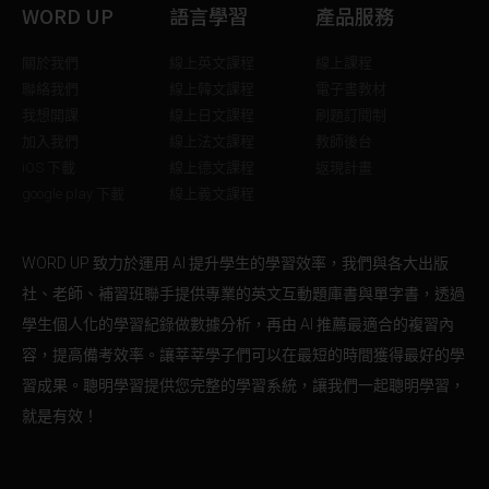
WORD UP
語言學習
產品服務
關於我們
線上英文課程
線上課程
聯絡我們
線上韓文課程
電子書教材
我想開課
線上日文課程
刷題訂閱制
加入我們
線上法文課程
教師後台
iOS 下載
線上德文課程
返現計畫
google play 下載
線上義文課程
WORD UP 致力於運用 AI 提升學生的學習效率，我們與各大出版
社、老師、補習班聯手提供專業的英文互動題庫書與單字書，透過
學生個人化的學習紀錄做數據分析，再由 AI 推薦最適合的複習內
容，提高備考效率。讓莘莘學子們可以在最短的時間獲得最好的學
習成果。聰明學習提供您完整的學習系統，讓我們一起聰明學習，
就是有效！