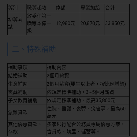
等別
職等起敘
俸額
專業加給
合計
敘委任第一
初等考
職等本俸一
12,980元
20,870元
33,850元
試
級
二、特殊補助
補助事項
補助內容
結婚補助
2個月薪資
生育補助
2個月薪資(雙生以上者，按比例增給)
喪葬補助
依規定標準補助，3~5個月薪資
子女教育補助
依規定標準補助，最高35,800元
住院、醫護、喪葬、災害等，最高60
急難貸款
萬元
其他優惠貸款、
多家銀行配合公務員專屬優惠方案，
存款
含貸款、購屋、儲蓄等。