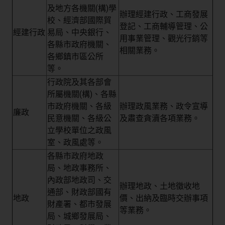
及地方各機關(構)學
辦理經建行政、工商發展
校、經濟部國際貿
登記、工商輔導管理、公
經建行政
易局、中央銀行、
用事業管理、觀光行銷等
各縣市政府機關、
相關業務。
各鄉鎮市區公所
等。
行政院及其各部會
所屬機關(構)、各縣
市政府機關、各級
辦理政風業務、政令宣導
廉政
民意機關、各級公
及肅查貪瀆各項業務。
立學校單位之政風
室、政風處等。
各縣市政府地政
局、地政事務所、
內政部地政司、交
辦理地政、土地徵收地
通部、財政部國有
地政
價、出納及臨時交辦事項
財產署、都市發展
等業務。
局、城鄉發展局、