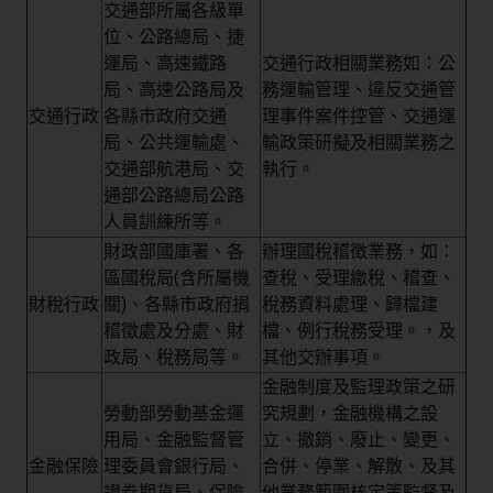
交通部所屬各級單
位、公路總局、捷
運局、高速鐵路
交通行政相關業務如：公
局、高速公路局及
務運輸管理、違反交通管
交通行政
各縣市政府交通
理事件案件控管、交通運
局、公共運輸處、
輸政策研擬及相關業務之
交通部航港局、交
執行。
通部公路總局公路
人員訓練所等。
財政部國庫署、各
辦理國稅稽徴業務，如：
區國稅局(含所屬機
查稅、受理繳稅、稽查、
財稅行政
關)、各縣市政府捐
稅務資料處理、歸檔建
稽徵處及分處、財
檔、例行稅務受理。，及
政局、稅務局等。
其他交辦事項。
金融制度及監理政策之研
勞動部勞動基金運
究規劃，金融機構之設
用局、金融監督管
立、撤銷、廢止、變更、
金融保險
理委員會銀行局、
合併、停業、解散、及其
證券期貨局、保險
他業務範圍核定等監督及