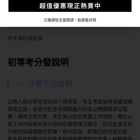
程
合
16,226
12,069
464
552
4.57%
公職課程全面開課，點選看詳情
計
參考資料請點我
初等考分發說明
一、分發方式說明
公務人員初等考試設有八個考區，考生考取後將根據成績
填寫志願，並被分配至全國範圍內的各公務機關單位服
務。值得注意的是，考生被分配的具體工作地點、職位以
及工作內容將依照分發時的實際情況確定，這可能會受到
行政院組織調整的影響。換句話說，即使已經完成分配，
考生所在的職位也可能會根據組織調整的需要，被轉移到