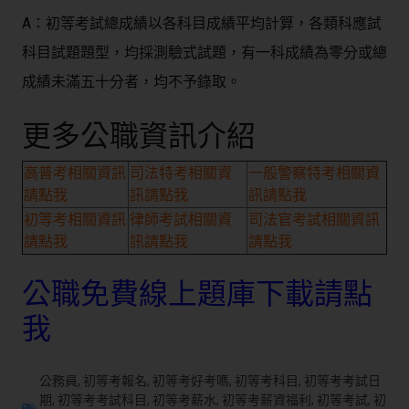
A：初等考試總成績以各科目成績平均計算，各類科應試
科目試題題型，均採測驗式試題，有一科成績為零分或總
成績未滿五十分者，均不予錄取。
更多公職資訊介紹
高普考相關資訊
司法特考相關資
一般警察特考相關資
請點我
訊請點我
訊請點我
初等考相關資訊
律師考試相關資
司法官考試相關資訊
請點我
訊請點我
請點我
公職免費線上題庫下載請點
我
公務員
,
初等考報名
,
初等考好考嗎
,
初等考科目
,
初等考考試日
期
,
初等考考試科目
,
初等考薪水
,
初等考薪資福利
,
初等考試
,
初