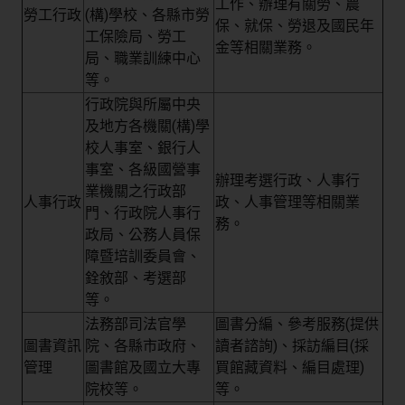
工作、辦理有關勞、農
勞工行政
(構)學校、各縣市勞
保、就保、勞退及國民年
工保險局、勞工
金等相關業務。
局、職業訓練中心
等。
行政院與所屬中央
及地方各機關(構)學
校人事室、銀行人
事室、各級國營事
辦理考選行政、人事行
業機關之行政部
人事行政
政、人事管理等相關業
門、行政院人事行
務。
政局、公務人員保
障暨培訓委員會、
銓敘部、考選部
等。
法務部司法官學
圖書分編、參考服務(提供
圖書資訊
院、各縣市政府、
讀者諮詢)、採訪編目(採
管理
圖書館及國立大專
買館藏資料、編目處理)
院校等。
等。