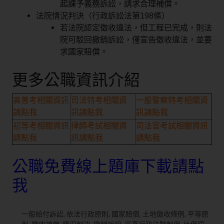
起課予義務訴訟，請求合理補償。
法院情況判決（行政訴訟法第198條）
若法院認定徵收違法，但工程已完成，則法
院可駁回撤銷訴訟，僅宣告徵收違法，並要
求國家賠償。
更多公職資訊介紹
高普考相關資訊
司法特考相關資
一般警察特考相關資
請點我
訊請點我
訊請點我
初等考相關資訊
律師考試相關資
司法官考試相關資訊
請點我
訊請點我
請點我
公職免費線上題庫下載請點
我
一般給付訴訟
,
依法行政原則
,
國家賠償
,
土地徵收條例
,
平等原