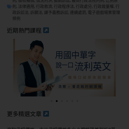
則
,
徵收補償
,
情況判決
,
撤銷訴訟
,
最高行政法院判例
,
比例原
則
,
法律適用
,
行政救濟
,
行政程序法
,
行政處分
,
行政裁量權
,
行
政訴訟法
,
訴願法
,
課予義務訴訟
,
連續處罰
,
電子遊戲場業管理
條例
近期熱門課程
更多精選文章