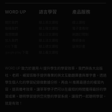
WORD UP
語言學習
產品服務
關於我們
線上英文課程
線上課程
聯絡我們
線上韓文課程
電子書教材
我想開課
線上日文課程
刷題訂閱制
加入我們
線上法文課程
教師後台
iOS 下載
線上德文課程
返現計畫
google play 下載
線上義文課程
WORD UP 致力於運用 AI 提升學生的學習效率，我們與各大出版
社、老師、補習班聯手提供專業的英文互動題庫書與單字書，透過
學生個人化的學習紀錄做數據分析，再由 AI 推薦最適合的複習內
容，提高備考效率。讓莘莘學子們可以在最短的時間獲得最好的學
習成果。聰明學習提供您完整的學習系統，讓我們一起聰明學習，
就是有效！