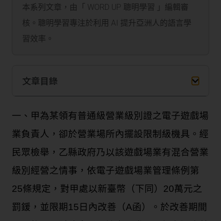
本系列文章，由「 WORD UP 聰明學習 」編輯審
核。聰明學習專注於利用 AI 提升亞洲人的語言學
習效率。
文章目錄
一、甲為某領有普通級營業級別證之電子遊戲場
業負責人，卻於營業場所內擺設限制級機具。經
民眾檢舉，乙縣政府乃以該遊戲場業有混合營業
級別經營之情事，依電子遊戲場業管理條例第
25條規定，對甲處以新臺幣（下同）20萬元之
罰鍰，並限期15日內改善（A函）。於改善期間