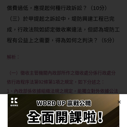
償費過低，應提起何種行政訴訟？（10分）
（三）於甲提起之訴訟中，堤防興建工程已完
成，行政法院如認定徵收案違法，但認為堤防工
程有公益上之需要，得為如何之判決？（5分）
解析：
（一）徵收主管機關內政部所作之徵收處分係行政處分
依行政程序法第92條第1項之規定，如下分述之：
1、內政部係依據組織法規之規定，能獨立對外依據公法
之標準執行行政認為之機構，屬行政程序法第2條第2項
所稱之行政機關。
2、內政部係根據土地徵收條例，依法定程序徵收河川沿