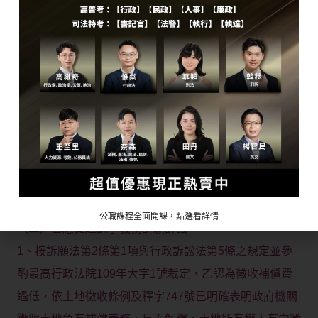
岸土地，行使公權力之行為。
3、內政部之行為不受相對人意思之拘束依職權自作決
定，具國家高權性與官方性，且直接對外針對特定人就具
體事件之權利與義務發生規制作用。
（二）甲應提起撤銷訴願訴訟
依訴願法第1條第1項與行政訴訟法第4條第1項，甲反對
提供土地作為堤防興建工程之用，代表甲對於徵收主管機
關（內政部）所作之徵收處分不服，侵害其土地所有權，
得主張徵收處分係違法行政處分，故甲應提起撤銷訴願訴
訟救濟。
公職課程全面開課，點選看詳情
（三）乙應提起課予義務訴願訴訟
1、按訴願法第2條第1項與行政訴訟法第5條之規定並參
酌最高行政法院109年大字1號裁定，乙認為徵收補償費
過低，依土地徵收條例及釋字747號已明確表明政府機關