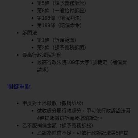
第5條（課予義務訴訟）
第8條（一般給付訴訟）
第198條（情況判決）
第199條（賠償命令）
訴願法
第1條（訴願範圍）
第2條（課予義務訴願）
最高行政法院判例
最高行政法院109年大字1號裁定（補償費
請求）
關鍵重點
甲反對土地徵收（撤銷訴訟）
徵收處分屬行政處分，甲可依行政訴訟法第
4條提起撤銷訴願及撤銷訴訟。
乙不服補償金額（課予義務訴訟）
乙認為補償不足，可依行政訴訟法第5條提