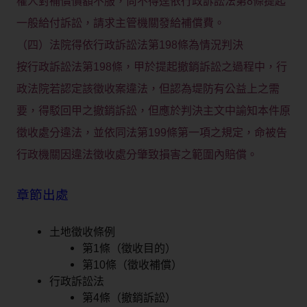
權人對補償價額不服，尚不得逕依行政訴訟法第8條提起
一般給付訴訟，請求主管機關發給補償費。
（四）法院得依行政訴訟法第198條為情況判決
按行政訴訟法第198條，甲於提起撤銷訴訟之過程中，行
政法院若認定該徵收案違法，但認為堤防有公益上之需
要，得駁回甲之撤銷訴訟，但應於判決主文中諭知本件原
徵收處分違法，並依同法第199條第一項之規定，命被告
行政機關因違法徵收處分肇致損害之範圍內賠償。
章節出處
土地徵收條例
第1條（徵收目的）
第10條（徵收補償）
行政訴訟法
第4條（撤銷訴訟）