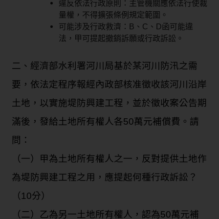
違反依法行政原則：主管機關應依法行使裁
量權，不得擴張條例規定範圍。
可能涉及行政救濟：B、C、D函可能違
法，甲可提起撤銷訴願或行政訴訟。
二、經濟部水利署河川局基於某河川防汛之需
要，依法定程序報經內政部核准徵收該河川沿岸
土地，以實施堤防興建工程，並於徵收案公告期
滿後，發給土地所有權人各50萬元補償費。請
問：
（一）甲為土地所有權人之一，反對提供土地作
為堤防興建工程之用，應提起何種行政訴訟？
（10分）
（二）乙為另一土地所有權人，認為50萬元補