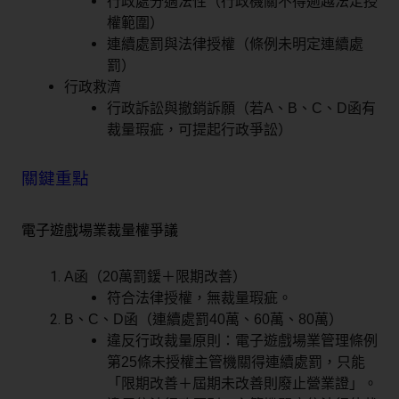
行政處分適法性（行政機關不得逾越法定授
權範圍）
連續處罰與法律授權（條例未明定連續處
罰）
行政救濟
行政訴訟與撤銷訴願（若A、B、C、D函有
裁量瑕疵，可提起行政爭訟）
關鍵重點
電子遊戲場業裁量權爭議
A函（20萬罰鍰＋限期改善）
符合法律授權，無裁量瑕疵。
B、C、D函（連續處罰40萬、60萬、80萬）
違反行政裁量原則：電子遊戲場業管理條例
第25條未授權主管機關得連續處罰，只能
「限期改善＋屆期未改善則廢止營業證」。