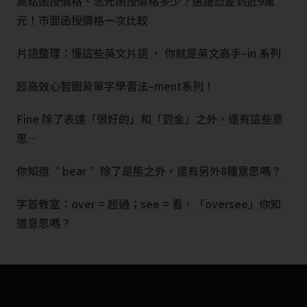
高點函授價格、志光函授價格多少？選錯恐差到近9萬
元！市面函授價格一次比較
片語整理：懂這些英文片語 ， 你就是英文高手–in 系列
超高效心智圖背單字學習法–ment系列！
Fine 除了表達「很好的」和「罰金」之外，還有這些意
思…
你知道“ bear ”除了是熊之外，還有另外8種意思嗎？
字首教室：over = 超過；see = 看，「oversee」你知
道意思嗎？