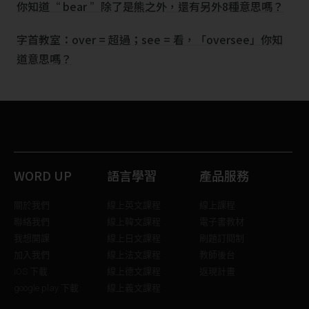
你知道“ bear ”除了是熊之外，還有另外8種意思嗎？
字首教室：over = 超過；see = 看，「oversee」你知
道意思嗎？
WORD UP
語言學習
產品服務
關於我們
線上英文課程
線上課程
聯絡我們
線上韓文課程
電子書教材
我想開課
線上日文課程
刷題訂閱制
加入我們
線上法文課程
教師後台
iOS 下載
線上德文課程
返現計畫
google play 下載
線上義文課程