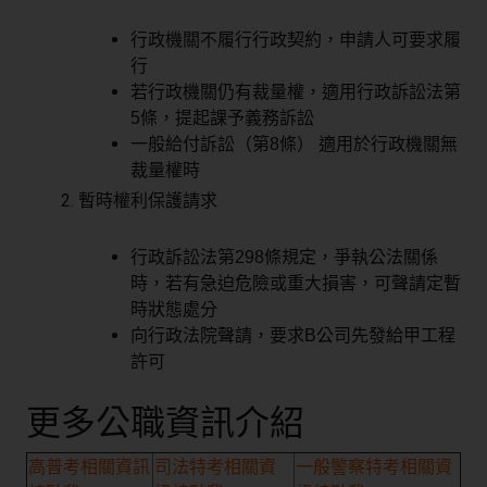
行政機關不履行行政契約，申請人可要求履
行
若行政機關仍有裁量權，適用行政訴訟法第
5條，提起課予義務訴訟
一般給付訴訟（第8條） 適用於行政機關無
裁量權時
暫時權利保護請求
行政訴訟法第298條規定，爭執公法關係
時，若有急迫危險或重大損害，可聲請定暫
時狀態處分
向行政法院聲請，要求B公司先發給甲工程
許可
更多公職資訊介紹
高普考相關資訊
司法特考相關資
一般警察特考相關資