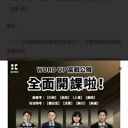
（25 分）
解析：
（一）行政機關尚有裁量空間情況下，甲應選擇提起課與
義務訴訟
行政機關與人民締結之行政契約中約定行政機關應作成特
定內容之約定，行政機關不依約履行時，人民選擇救濟之
途徑尚有爭議，如下分述之：
1、有認為應提起課予義務之訴，行政訴訟法第8條之範
圍限於財產上給付或行政處分以外之其他非財產上給付，
不得擴張解釋為因行政契約所生之給付，是故若欲要求行
政機關基於行政契約約定之內容作行政處分，應依行政訴
訟法第5條規定提起課予義務之訴。