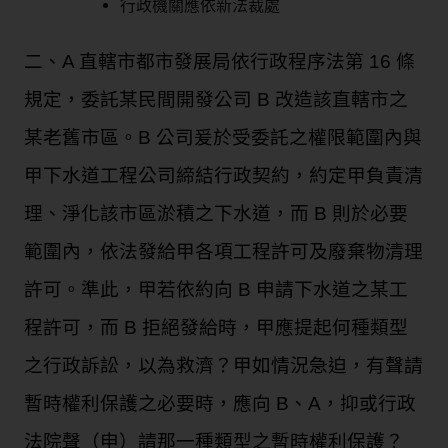
行政機關應依新法裁處
二、A 直轄市都市發展局依行政程序法第 16 條
規定，委託某民間開發公司 B 改造該直轄市之
某老舊市區。B 公司爰於受委託之權限範圍內與
甲下水道工程公司締結行政契約，約定甲負責清
理、淨化該市區淤積之下水道，而 B 則於必要
範圍內，依法發給甲各項工程許可及廢棄物清理
許可。準此，甲若依約向 B 申請下水道之某工
程許可，而 B 拒絕發給時，甲應提起何種類型
之行政訴訟，以為救濟？甲如情況急迫，有聲請
暫時權利保護之必要時，應向 B、A，抑或行政
法院聲（申）請那一種類型之暫時權利保護？