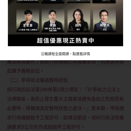
2、有認為應提起一般給付之訴，理由係履行行政契約之
約定所做成之行政處分係基於行政契約所生之給付義務，
與行政訴訟法第5條之規定：人民依法申請行政機關作成
行政處分之情形尚有不同。
3、實務見解似以行政機關尚有無裁量空間為區分標準，
按行政訴訟法第8條所提起之一般給付訴訟係不具行政裁
公職課程全面開課，點選看詳情
量空間為要件；倘若行政機關仍有裁量空間，則應選擇提
起課予義務訴訟。
（二）甲得依法聲請暫時狀態
按行政訴訟法第298條第2項之規定：「於爭執之公法上
法律關係，為防止發生重大之損害或避免急迫之危險而有
必要時，得聲請為定暫時狀態之處分。」查本題，甲係請
求行政機關給予工程許可，如情況緊迫，得向行政法院聲
請要求B公司先作成發給甲工程許可。