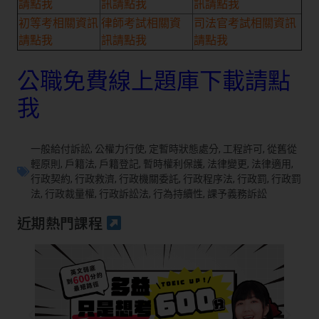
請點我
訊請點我
訊請點我
初等考相關資訊
律師考試相關資
司法官考試相關資訊
請點我
訊請點我
請點我
公職免費線上題庫下載請點
我
一般給付訴訟
,
公權力行使
,
定暫時狀態處分
,
工程許可
,
從舊從
輕原則
,
戶籍法
,
戶籍登記
,
暫時權利保護
,
法律變更
,
法律適用
,
行政契約
,
行政救濟
,
行政機關委託
,
行政程序法
,
行政罰
,
行政罰
法
,
行政裁量權
,
行政訴訟法
,
行為持續性
,
課予義務訴訟
近期熱門課程