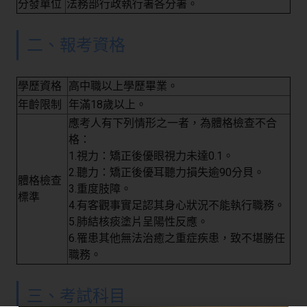
分發單位
法務部行政執行署各分署。
二、報考資格
學歷資格
高中職以上學歷畢業。
年齡限制
年滿18歲以上。
應考人有下列情形之一者，為體格檢查不合
格：
1.視力：矯正後優眼視力未達0.1。
2.聽力：矯正後優耳聽力損失逾90分貝。
體格檢查
3.重度肢障。
標準
4.有客觀事實足認其身心狀況不能執行職務。
5.肺結核痰塗片呈陽性反應。
6.罹患其他無法治癒之重症疾患，致不堪勝任
職務。
三、考試科目