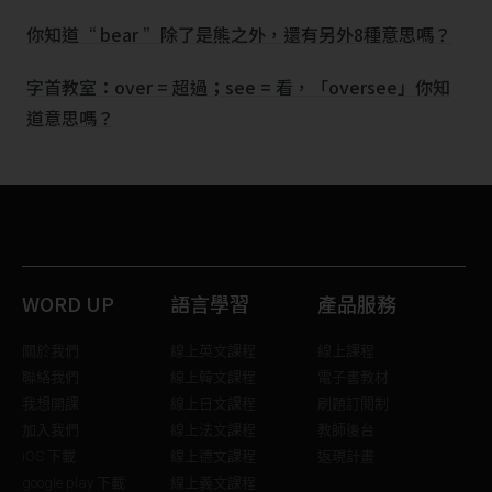
你知道“ bear ”除了是熊之外，還有另外8種意思嗎？
字首教室：over = 超過；see = 看，「oversee」你知
道意思嗎？
WORD UP
語言學習
產品服務
關於我們
線上英文課程
線上課程
聯絡我們
線上韓文課程
電子書教材
我想開課
線上日文課程
刷題訂閱制
加入我們
線上法文課程
教師後台
iOS 下載
線上德文課程
返現計畫
google play 下載
線上義文課程