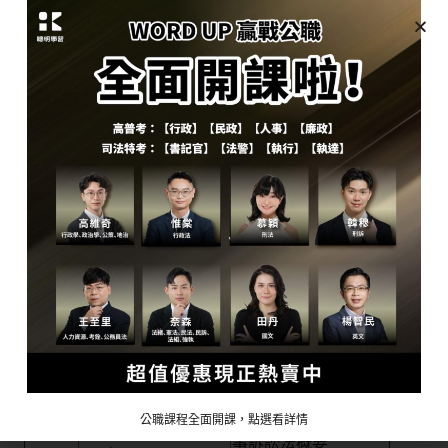
司法特考涵蓋三種主要的題型：選擇題、申論題以及混合
題型。科目前面有『◎』為混合題型，『※』為測驗題
型，剩餘為申論題型。考試內容結合共同科目及各類組的
專業科目，其中專業科目會根據考生選擇的類科而有所差
異，而共同科目對所有考生均相同。以下提供各類組的概
覽，以供參考：
考試科目：
考試類
普通科目
專業科目
型
◎國文(作文80%、測
◎3.民法概要
驗20%)
司法四
※4.行政法概要
※法學知識與英文(中
等
執達
5.強制執行法概要
華民國憲法20%、法
員
6.民事訴訟法概要與刑
公職課程全面開課，點選看詳情
學緒論20%、英文
事訴訟法概要