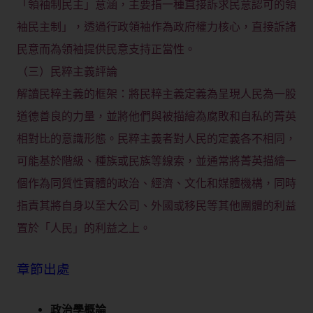
「領袖制民主」意涵，主要指一種直接訴求民意認可的領
袖民主制」，透過行政領袖作為政府權力核心，直接訴諸
民意而為領袖提供民意支持正當性。
（三）民粹主義評論
解讀民粹主義的框架：將民粹主義定義為呈現人民為一股
道德善良的力量，並將他們與被描繪為腐敗和自私的菁英
相對比的意識形態。民粹主義者對人民的定義各不相同，
可能基於階級、種族或民族等線索，並通常將菁英描繪一
個作為同質性實體的政治、經濟、文化和媒體機構，同時
指責其將自身以至大公司、外國或移民等其他團體的利益
置於「人民」的利益之上。
章節出處
政治學概論