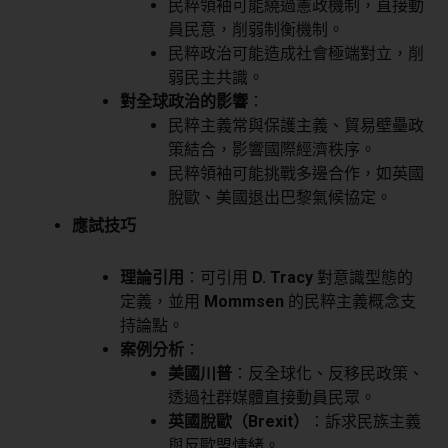
民粹領袖可能繞過憲政機制，直接動
員民意，削弱制衡機制。
民粹政治可能造成社會極端對立，削
弱民主共識。
對全球政治的影響
：
民粹主義常與保護主義、貿易壁壘政
策結合，影響國際經濟秩序。
民粹領袖可能挑戰多邊合作，如英國
脫歐、美國退出巴黎氣候協定。
應試技巧
理論引用
：可引用
D. Tracy
對意識型態的
定義，並用
Mommsen
的民粹主義概念支
持論點。
案例分析
：
美國川普
：反全球化、反移民政策、
透過社群媒體直接動員民眾。
英國脫歐（Brexit）
：訴求民族主義
與反歐盟情緒。