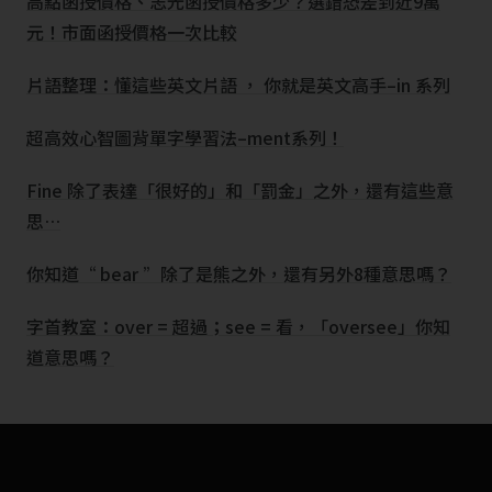
高點函授價格、志光函授價格多少？選錯恐差到近9萬
元！市面函授價格一次比較
片語整理：懂這些英文片語 ， 你就是英文高手–in 系列
超高效心智圖背單字學習法–ment系列！
Fine 除了表達「很好的」和「罰金」之外，還有這些意
思…
你知道“ bear ”除了是熊之外，還有另外8種意思嗎？
字首教室：over = 超過；see = 看，「oversee」你知
道意思嗎？