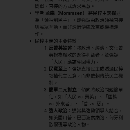
簡單、直接的方式訴求民意。
學者
孟森（Mommsen）
將民粹主義描述
為「領袖制民主」，即強調由政治領袖直接
與民眾互動，而非透過傳統政黨或機構運
作。
民粹主義的主要特徵：
反菁英論述
：將政治、經濟、文化菁
英視為腐敗的既得利益者，並強調
「人民」應該奪回權力。
民意至上
：強調直接民主或透過民粹
領袖代言民意，而非依賴傳統民主機
制。
簡單二元對立
：傾向將政治問題簡單
化，如「人民 vs. 菁英」、「國族
vs. 外來者」、「善 vs. 惡」。
強人政治
：通常與強勢領導人結合，
如美國川普、巴西波索納洛、匈牙利
歐爾班等政治人物。