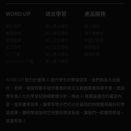
WORD UP
語言學習
產品服務
關於我們
線上英文課程
線上課程
聯絡我們
線上韓文課程
電子書教材
我想開課
線上日文課程
刷題訂閱制
加入我們
線上法文課程
教師後台
iOS 下載
線上德文課程
返現計畫
google play 下載
線上義文課程
WORD UP 致力於運用 AI 提升學生的學習效率，我們與各大出版
社、老師、補習班聯手提供專業的英文互動題庫書與單字書，透過
學生個人化的學習紀錄做數據分析，再由 AI 推薦最適合的複習內
容，提高備考效率。讓莘莘學子們可以在最短的時間獲得最好的學
習成果。聰明學習提供您完整的學習系統，讓我們一起聰明學習，
就是有效！