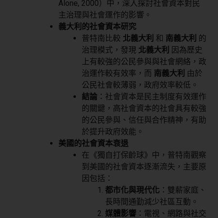
Alone, 2000）中，深入探討社會資本對民
主治理與社會運作的影響。
義大利的社會資本研究
普特南比較
北義大利
和
南義大利
的
治理模式，發現
北義大利
因為歷史
上有較強的公民參與與社會網絡，政
治運作較有效率，而
南義大利
由於
公民社會較薄弱，政府效率較低。
結論
：社會資本是民主制度有效運作
的關鍵，高社會資本的社會具有較強
的公民參與、信任與合作精神，有助
於提升政府效能。
美國的社會資本衰退
在《獨自打保齡球》中，普特南觀察
到美國的社會資本逐漸流失，主要原
因包括：
都市化與現代化
：雙薪家庭、
長時間通勤減少社區互動。
媒體影響
：電視、網路與社交