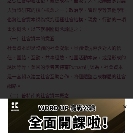
念從社會學崛起後，儼然成為、最吸引人、激勵最多討論
與實證研究的核心概念之一；政治學、管理學等其他學科
也將社會資本視為探究種種社會結構、現象、行動的一項
重要概念，以下就相關概念論述之：
（一）社會資本的意涵
社會資本即是整體的社會凝聚，具體情況包含對人的信
任、團結、互動、共事經驗、社團活動本身，或是形成的
誘因等等。美國的學者普特南Putnam則認為，社會資本
是一套賴以建立社會互助合作、將個體整合成群體的社會
網路。
（二）普特南的社會資本概念
學者普特南於2000年出版的書籍”獨自打保齡球”中提到，
美國自雙薪家庭以來，以及長時間的通勤，導致父母親與
孩子的相處時間減少，以及電視的普及，使的社會成本逐