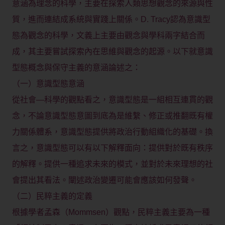
意涵為理念的科學，主要在探索人類思想觀念的來源與性
質，進而連結成系統與實踐上關係。D. Tracy認為意識型
態為觀念的科學，文義上主要由觀念與學科兩字結合而
成，其主要嘗試探索內在思維與觀念的起源。以下就意識
型態概念與保守主義的意涵論述之：
（一）意識型態意涵
從社會—科學的觀點看之，意識型態是一組相互連貫的觀
念，不論意識型態意圖到底為是維繫、修正或推翻既有權
力關係體系，意識型態提供將政治行動組織化的基礎。換
言之，意識型態可以有以下解釋面向：提供對於既有秩序
的解釋。提供一種追求未來的模式，並對於未來理想的社
會提出其看法。闡述政治變遷可能會應該如何發聲。
（二）民粹主義的定義
根據學者孟森（Mommsen）觀點，民粹主義主要為一種