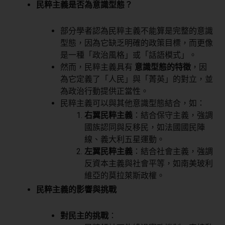
民粹主義是否為意識型態？
部分學者認為民粹主義不能算是完整的意識
型態，因為它缺乏明確的政策目標，而更像
是一種「政治風格」或「話語模式」。
然而，民粹主義具有
意識型態的特徵
，因
為它定義了「人民」與「菁英」的對立，並
為政治行動提供正當性。
民粹主義可以與其他意識型態結合，如：
右翼民粹主義
：結合保守主義，強調
國族認同與反移民，如法國國民陣
線、義大利五星運動。
左翼民粹主義
：結合社會主義，強調
反資本主義與社會平等，如南美玻利
維亞的莫拉萊斯政權。
民粹主義的影響與挑戰
對民主的挑戰
：