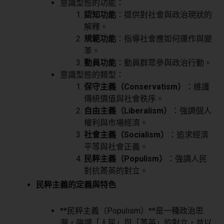
意識型態的功能：
認知功能
：提供對社會與政治現狀的
解釋。
規範功能
：指導社會應如何運作與變
革。
動員功能
：動員群眾參與政治行動。
意識型態的類型：
保守主義（Conservatism）
：維護
傳統價值與社會秩序。
自由主義（Liberalism）
：強調個人
權利與市場經濟。
社會主義（Socialism）
：追求經濟
平等與社會正義。
民粹主義（Populism）
：強調人民
對抗菁英的對立。
民粹主義的定義與特色
**民粹主義（Populism）**是一種政治思
潮，強調「人民」與「菁英」的對立，並以