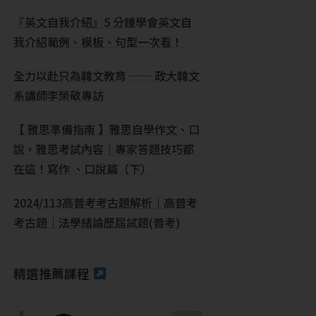
『英文自我介紹』5 分鐘學會英文自
我介紹範例、模板、句型一次看！
全力以赴只為韓文教育 ── 政大韓文
系講師李榮敬專訪
【 雅思準備指南 】雅思自學作文、口
說，雅思考試內容｜專家答題技巧都
在這！寫作 、口說篇（下）
2024/113高普考考古題解析｜高普考
考古題｜法學緒論歷屆試題(普考)
精選推薦課程