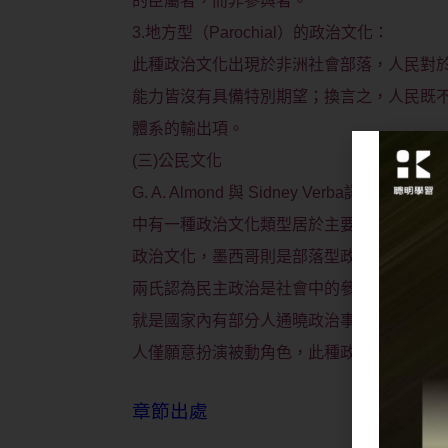
的臣屬者，而非參與者。
3.地方型（Parochial）的政治文化：
此種政治文化出現於非洲社會部落，人民對
能力皆沒有具備特別期望；換言之，人民既
體系的輸出項。
(三)公民文化
G. A. Almond 與 Sidney Verb
中有一種政治文化類型居於主要角色；舉例
政治文化，墨西哥則是部落型政治文化。
兩氏認為民主政治是社會中的參與型政治文
就是國家內有部分人通曉政治事務，並積極
人僅願意扮演被動角色，此種政治文化類型被稱為公民
章節出處