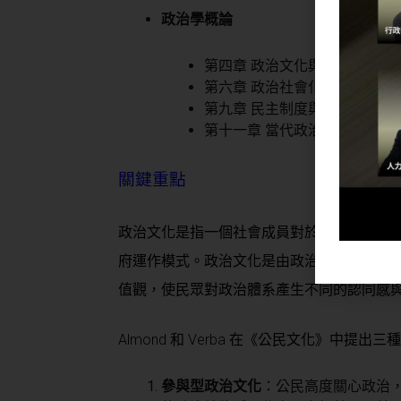
政治學概論
第四章 政治文化與公民態度（
第六章 政治社會化與政治參與
第九章 民主制度與政治穩定（
第十一章 當代政治議題（政治
關鍵重點
政治文化是指一個社會成員對於政治體系的
府運作模式。政治文化是由政治社會化過程
值觀，使民眾對政治體系產生不同的認同感
Almond 和 Verba 在《公民文化》中提出
參與型政治文化
：公民高度關心政治