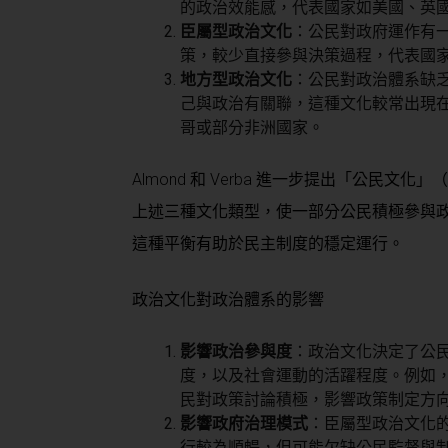
的政治效能感，代表國家如美國、英
臣屬型政治文化
：公民對政府運作有
策，較少直接參與決策過程，代表國
地方型政治文化
：公民對政治體系缺
己與政治有關聯，這種文化較常出現
哥或部分非洲國家。
Almond 和 Verba 進一步提出「公民文化」
上述三種文化類型，使一部分公民積極參與
這種平衡有助於民主制度的穩定運行。
政治文化對政治體系的影響
影響政治參與度
：政治文化決定了公
度，以及社會運動的活躍程度。例如
民對政策討論積極，影響政策制定方
影響政府治理模式
：臣屬型政治文化
行較為順暢，但可能欠缺公民監督與