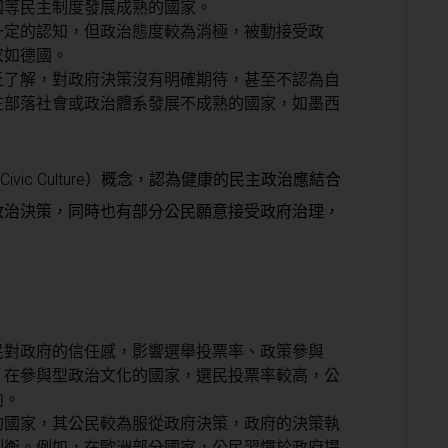
國等民主制度發展成熟的國家。
一定的認知，但政治態度較為消極，被動接受政
家如德國。
乏了解，對政府決策沒有明確期待，甚至不認為自
在部落社會或政治體系發展不成熟的國家，如墨西
（Civic Culture）概念，認為健康的民主政治應結合
政治決策，同時也有部分公民願意接受政府治理，
民對政府的信任感，影響選舉投票率、政策參與
，在參與型政治文化的國家，選民投票率較高，公
向。
的國家，其公民較為服從政府決策，政府的決策執
制衡。例如，在歐洲部分國家，公民習慣於政府提