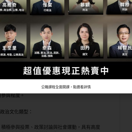
政治文化的定義與影響）
（政治文化如何塑造政治行為）
政治文化對民主體系的影響）
文化在不同國家的應用與挑戰）
態度、信念與行為模式，影響民主制度的穩定與政
所形成，透過教育、媒體、家庭等機制傳遞政治價
公職課程全面開課，點選看詳情
與參與程度。
三種政治文化類型：
，積極參與投票、政策討論與社會運動，具有高度