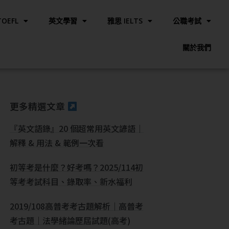
OEFL
英文學習
雅思 IELTS
公職考試
關於我們
更多精選文章
『英文語錄』20 個超常用英文諺語｜
解釋 & 用法 & 範例一次看
初等考是什麼？好考嗎？2025/114初
等考考試科目、錄取率、新水福利
2019/108高普考考古題解析｜高普考
考古題｜法學緒論歷屆試題(高考)