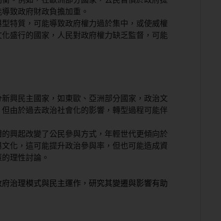
能導致政府財政負擔加重。
與型特質，可能導致政府權力過於集中，或使威權
文化盛行的國家，人民對政府權力缺乏監督，可能
分新興民主國家，如東歐、亞洲部分國家，政治文
，但由於過去政治社會化的影響，轉型過程可能伴
體的興起改變了公民參與方式，年輕世代更傾向於
與文化，這可能提升政治參與率，但也可能造成資
策的理性討論。
政府治理模式與民主運作，研究其變遷與影響有助