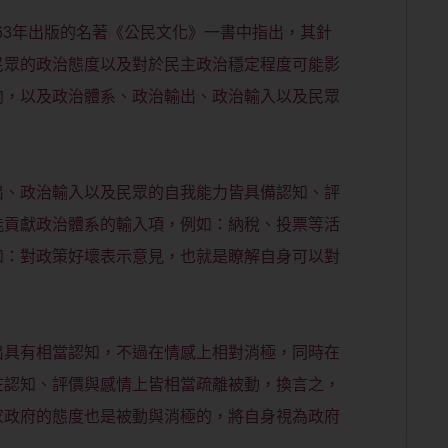
erba在1963年出版的名著《公民文化》一書中指出，其針
民眾的政治態度以及對於民主政治穩定程度可能影
向，以及政治體系、政治輸出、政治輸入以及民眾
：
出、政治輸入以及民眾的自我能力皆具備認知、評
能貢獻政治體系的輸入項，例如：納稅、投票等活
如：對政策好壞表示意見，也就是瞭解自身可以對
出具有相當認知，不過在情感上相對消極，同時在
在認知、評價與感情上皆相當疏離被動，換言之，
家政府的態度也是被動與消極的，將自身視為政府