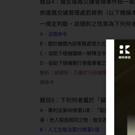
題目4：違反道路交通管理事件統一裁
依道路交通管理處罰條例（以下簡稱本
一規定判斷，該細則之性質為下列何
A、法規命令
B、關於機關內部業務處理方式之行政規則
C、協助下級機關統一解釋法令之行政規則
D、協助下級機關行使裁量權之行政規則
解析：
該細則，乃屬於行政機關對外發布針
規命令
題目5：下列何者屬於「擬制」的法律
A、專利法第99條第1項：「製造方法專利
者，他人製造相同之物，推定為以該專利方
B、人工生殖法第23條第1項：「妻於婚姻