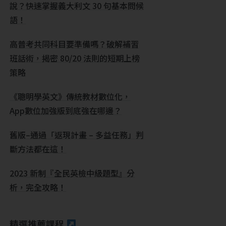
說？快速掌握義大利文 30 句基本問候
語！
高普考共同科目要準備嗎？破解補習
班話術，揭密 80/20 法則的短期上榜
策略
《聰明學英文》傳統教材數位化，
App數位加強版到底強在哪邊？
舊版–通過「返現計畫 – 多益任務」判
斷方法都在這！
2023 新制『全民英檢中級題型』分
析，完全攻略！
精選推薦課程