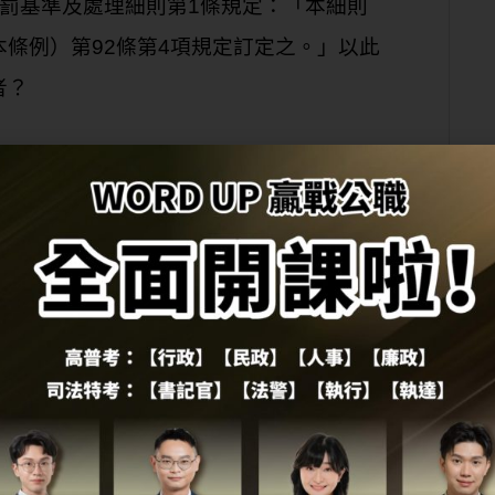
罰基準及處理細則第1條規定：「本細則
條例）第92條第4項規定訂定之。」以此
者？
對不特定多數人產生法律效果之行政行為，屬於法
？
所製成之物在該製造方法申請專利前，為國內外未見
法所製造。」
關係存續中，經夫同意後，與他人捐贈之精子受胎所