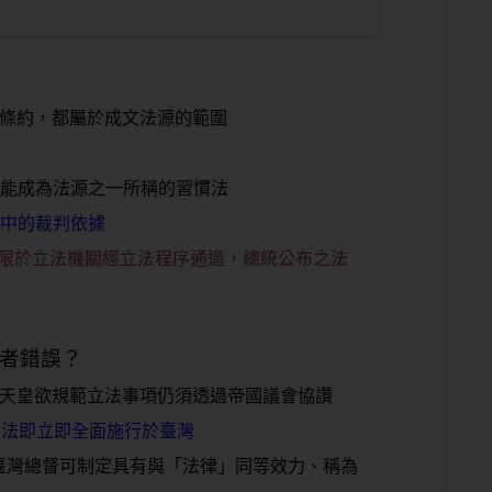
及條約，都屬於成文法源的範圍
才能成為法源之一所稱的習慣法
件中的裁判依據
」限於立法機關經立法程序通過，總統公布之法
何者錯誤？
然天皇欲規範立法事項仍須透過帝國議會協讚
憲法即立即全面施行於臺灣
權臺灣總督可制定具有與「法律」同等效力、稱為