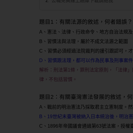
公職免費線上題庫下載請點我
題目1：有關法源的敘述，何者錯誤？
A、憲法、法律、行政命令、地方自治法規
B、習慣法與法理，屬於不成文法源之範圍
C、習慣必須經過法院裁判的援引跟認可，
D、習慣跟法理，都可以作為民事及刑事案
解析：刑法第1條，罪刑法定原則，「法律
律，不包括習慣。
題目2：有關臺灣憲法發展的敘述，
A、戰前的明治憲法乃採取君主立憲制度。
B、19世紀末臺灣被納入日本統治後，明治
C、1896年帝國議會通過第63號法案，授