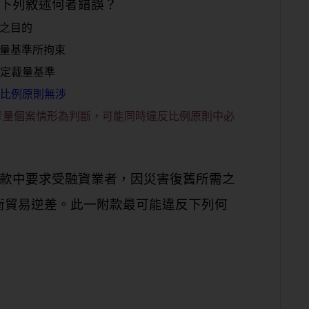
，下列敘述何者錯誤？
之目的
裁量基準所拘束
訂定裁量基準
與比例原則無涉
考量個案情形為判斷，可能同時違反比例原則中必
附款中要求受融資業者，因災害復舊所需之
衡貿易逆差。此一附款最可能違反下列何