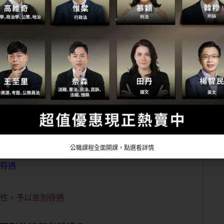
示意思一致者，無論其為明示或默示，契約即為成
實應依證據認定之，無證據不得認定犯罪事實。」
法律要件，則認定屬於之，且不容許當事人舉反證
憲法平等原則之內涵？
聯
公職課程全面開課，點選看詳情
別待遇
異性，予以差別待遇