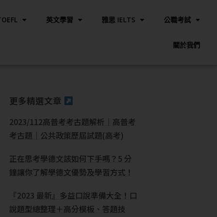
OEFL
英文學習
雅思 IELTS
公職考試
關於我們
更多精選文章
2023/112高普考考古題解析｜高普考
考古題｜公共政策歷屆試題(高考)
正在思考學德文該如何下手嗎？5 分
鐘讓你了解學德文優勢及學習方式！
『2023 最新』多益口說準備大全！口
說題型總整理＋高分模板、答題技