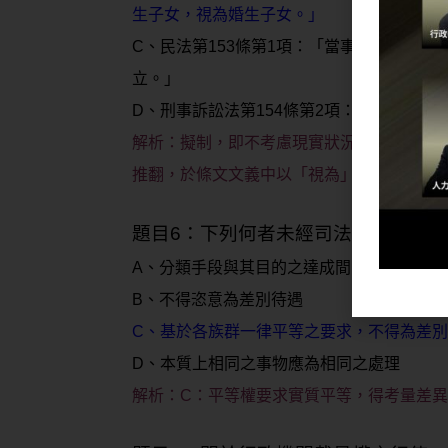
生子女，視為婚生子女。」
C、民法第153條第1項：「當事人互相表
立。」
D、刑事訴訟法第154條第2項：「犯罪事
解析：
擬制，即不考慮現實狀況，凡事符合
推翻，於條文文義中以「視為」表示。
題目6：下列何者未經司法院解釋為
A、分類手段與其目的之達成間，具有實質關
B、不得恣意為差別待遇
C、基於各族群一律平等之要求，不得為差
D、本質上相同之事物應為相同之處理
解析：
C：平等權要求實質平等，得考量差