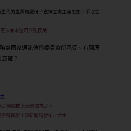
，新生代的臺灣知識份子宣揚立憲主義思想，爭取言
治憲法並未適用於殖民地
業務為國家通訊傳播委員會所承受。有關原
者正確？
止之
務之機關或上級機關為之。
院皆有權廢止原新聞局發布之命令