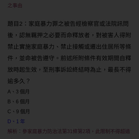
之事由
題目2：家庭暴力罪之被告經檢察官或法院訊問
後，認無羈押之必要而命釋放者，對被害人得附
禁止實施家庭暴力、禁止接觸或遷出住居所等條
件，並命被告遵守。前述所附條件有效期間自釋
放時起生效，至刑事訴訟終結時為止，最長不得
逾多久？
A、3 個月
B、6 個月
C、9 個月
D、1 年
解析：參家庭暴力防治法第31條第2項，此限制不得超過