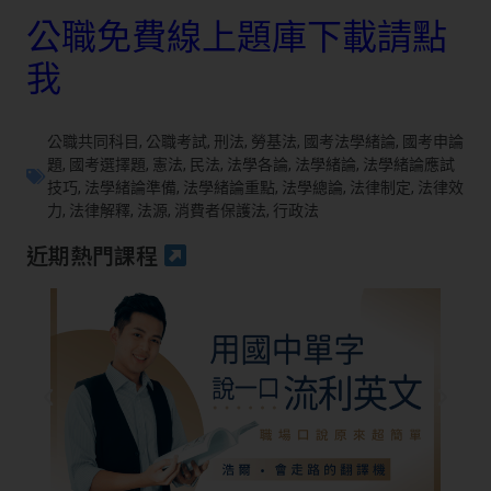
公職免費線上題庫下載請點
我
公職共同科目
,
公職考試
,
刑法
,
勞基法
,
國考法學緒論
,
國考申論
題
,
國考選擇題
,
憲法
,
民法
,
法學各論
,
法學緒論
,
法學緒論應試
技巧
,
法學緒論準備
,
法學緒論重點
,
法學總論
,
法律制定
,
法律效
力
,
法律解釋
,
法源
,
消費者保護法
,
行政法
近期熱門課程