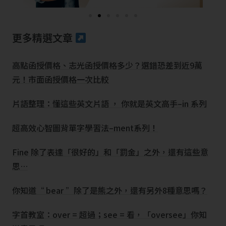
更多精選文章
高點函授價格、志光函授價格多少？選錯恐差到近9萬
元！市面函授價格一次比較
片語整理：懂這些英文片語 ， 你就是英文高手–in 系列
超高效心智圖背單字學習法–ment系列！
Fine 除了表達「很好的」和「罰金」之外，還有這些意
思…
你知道“ bear ”除了是熊之外，還有另外8種意思嗎？
字首教室：over = 超過；see = 看，「oversee」你知