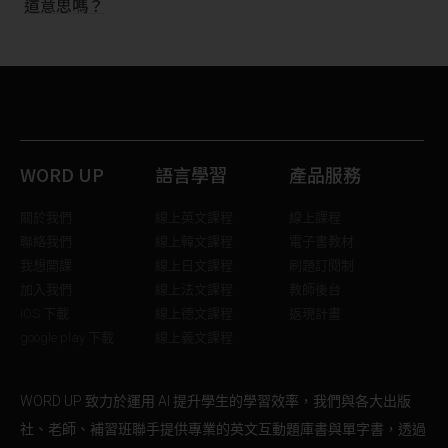
道意思嗎？
WORD UP
語言學習
產品服務
關於我們
線上英文課程
線上課程
聯絡我們
線上韓文課程
電子書教材
我想開課
線上日文課程
刷題訂閱制
加入我們
線上法文課程
教師後台
iOS 下載
線上德文課程
返現計畫
google play 下載
線上義文課程
WORD UP 致力於運用 AI 提升學生的學習效率，我們與各大出版
社、老師、補習班聯手提供專業的英文互動題庫書與單字書，透過