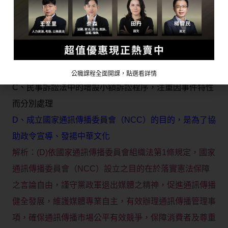
也更貼近臺灣社會實態。下列敘述何者錯誤？
A、按照現行民法物權編規定，物權除依法律或習慣外，
不得創設
B、為貫徹男女平等，民法親屬編增設剩餘財產分配請求
權
公職課程全面開課，點選看詳情
C、民事訴訟法中的增設小額訴訟程序，注重因事件特性
而分別處理
D、成立國家通訊傳播委員會（NCC）的目的，是為了協
助政令宣導、發揚中華文化
解析：(D)依國家通訊傳播委員會組織法第1條規定，國家
通訊傳播委員會（NCC）設立之目的在於落實憲法保障
之言論自由，謹守黨政軍退出媒體之精神，促進通訊傳播
健全發展，維護媒體專業自主，有效辦理通訊傳播管理事
項，確保通訊傳播市場公平有效競爭，保障消費者及尊重