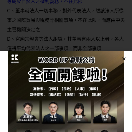
專屬於自然人之權利義務，不在此限
C、董事就法人一切事務，對外代表法人，然該法人所從
事之國際貿易與稅務等相關事項，不在此限，而應由中央
主管機關決定之
D、宮廟宗親會等法人組織，其董事有兩人以上者，各人
僅得平均代表法人之一部事項，而非全部事項
解析：選項(A)現行民法成年為18歲，因此只要滿18歲具
有行為能力即可擔任公司董事。
選項(B)民法第26條。
選項(D)民法第27條，董事有數人者，除章程另有規定
外，均得代表法人。
題目10：法制會隨著政經社文的環境變遷而有
所調整，中華民國各法典經過歷次制定或修正，