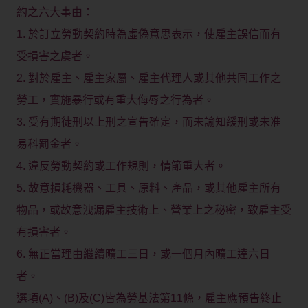
約之六大事由：
1. 於訂立勞動契約時為虛偽意思表示，使雇主誤信而有
受損害之虞者。
2. 對於雇主、雇主家屬、雇主代理人或其他共同工作之
勞工，實施暴行或有重大侮辱之行為者。
3. 受有期徒刑以上刑之宣告確定，而未諭知緩刑或未准
易科罰金者。
4. 違反勞動契約或工作規則，情節重大者。
5. 故意損耗機器、工具、原料、產品，或其他雇主所有
物品，或故意洩漏雇主技術上、營業上之秘密，致雇主受
有損害者。
6. 無正當理由繼續曠工三日，或一個月內曠工達六日
者。
選項(A)、(B)及(C)皆為勞基法第11條，雇主應預告終止