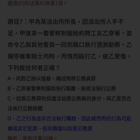
選項(D)刑法第41條第1項。
題目7：甲為某派出所所長，因派出所人手不
足，甲遂拿一套警察制服給約聘工友乙穿著，並
命令乙與其他警員一同到路口執行酒測勤務。乙
攔停機車騎士丙時，丙憤而毆打乙，使乙受傷。
下列敘述何者正確？
A、丙對乙施以強暴，構成侮辱公務員罪
B、乙穿著警察制服如執行驅離，係依法執行公務
C、妨害公務罪的保護法益是公務員的身分，與乙是否合
法執行公務無關
D、乙之行為並非合法執行職務，因此縱然丙的行為可能
構成其它犯罪，但尚難論以妨害公務罪
解析：參刑法第10條。