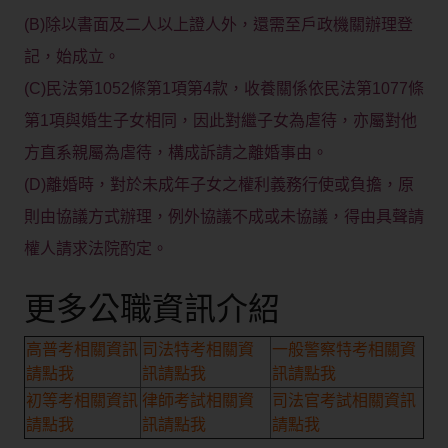
(B)除以書面及二人以上證人外，還需至戶政機關辦理登
記，始成立。
(C)民法第1052條第1項第4款，收養關係依民法第1077條
第1項與婚生子女相同，因此對繼子女為虐待，亦屬對他
方直系親屬為虐待，構成訴請之離婚事由。
(D)離婚時，對於未成年子女之權利義務行使或負擔，原
則由協議方式辦理，例外協議不成或未協議，得由具聲請
權人請求法院酌定。
更多公職資訊介紹
高普考相關資訊
司法特考相關資
一般警察特考相關資
請點我
訊請點我
訊請點我
初等考相關資訊
律師考試相關資
司法官考試相關資訊
請點我
訊請點我
請點我