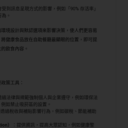
會受到訊息呈現方式的影響，例如「90% 存活率」
行為。
過環境設計與默認選項來影響決策
，使人們更容易
，將健康食品放在自助餐廳最顯眼的位置，即可提
生的飲食內容。
要政策工具：
透過法律與規範強制個人與企業遵守，例如環保法
，例如禁止吸菸區的設置。
：透過稅收與補貼影響行為，例如碳稅、節能補助
tion）
：提供資訊，提高大眾認知，例如健康警