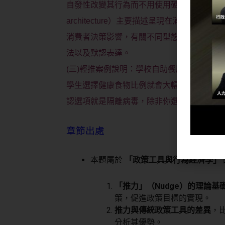
自發性改變其行為而不用使用硬性強迫手段，且
architecture）主要描述呈現在消費者
消費者決策影響，有關不同型態選項包含：
法以及默認表達。
(三)輕推案例說明：學校自助餐廳如果把比
學生選擇健康食物比例就會大幅提升；默認
認選項就是隔離病毒，除非你選擇其他不同
章節出處
本題屬於
「政策工具與行為經濟學」
「推力」（Nudge）的理論基
策，促進政策目標的實現。
推力與傳統政策工具的差異
，
分析其優勢。