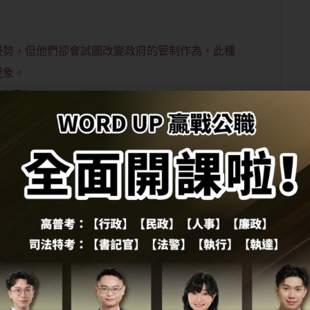
優勢，但他們卻會試圖改變政府的管制作為，此種
現象。
租之實）
某一項管制政策加諸於社會，而實際上得利的將會
體。
制有兩個目標，第一個目標是要減少舊的風險―扮
個目標是要防範新風險―扮演「守門員」角色僅容
寬鬆對待舊風險，讓既有的風險更加惡化；而守門
術的轉型與創新。
ecture）設計的輕推，使民眾可以依循其自身自利誘因，