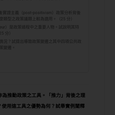
後實證主義（post-positivism）政策分析背後
麼類型之政策議題上較為適用。（25 分）
preneur）是政策過程中之重要人物。試說明其特
5 分）
情況？試提出導致政策變遷之其中四項公共政
策變遷。
）作為推動政策之工具。「推力」背後之理
？使用這工具之優勢為何？試舉實例闡釋