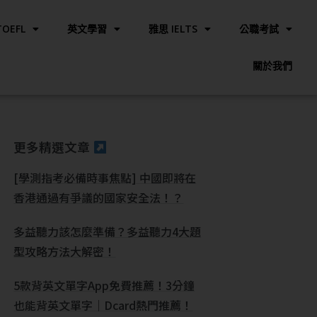
OEFL
英文學習
雅思 IELTS
公職考試
關於我們
更多精選文章
[學測指考必備時事焦點] 中國即將在
香港通過有爭議的國家安全法！？
多益聽力該怎麼準備？多益聽力4大題
型攻略方法大解密！
5款背英文單字App免費推薦！3分鐘
也能背英文單字｜Dcard熱門推薦！