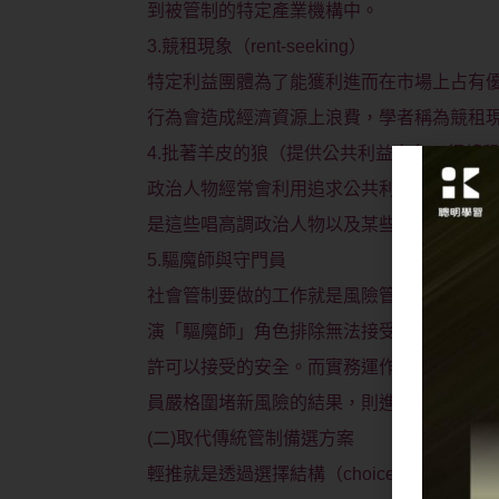
到被管制的特定產業機構中。
3.競租現象（rent-seeking）
特定利益團體為了能獲利進而在市場上占有
行為會造成經濟資源上浪費，學者稱為競租
4.批著羊皮的狼（提供公共利益之名，行競
政治人物經常會利用追求公共利益之名，將
是這些唱高調政治人物以及某些特殊利益團
5.驅魔師與守門員
社會管制要做的工作就是風險管制，風險管
演「驅魔師」角色排除無法接受風險；第二
許可以接受的安全。而實務運作上驅魔師會
員嚴格圍堵新風險的結果，則進一步阻止技
(二)取代傳統管制備選方案
輕推就是透過選擇結構（choice archit