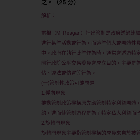
之。（25 分）
解析：
雷根（M. Reagan）指出管制是政府透
進行某些活動或行為，而這些個人或團體性
中。政府在執行此些作為時，通常會透過特
國行政院公平交易委員會成立目的，主要是
佔、違法或仿冒等行為。
(一)管制性政策可能問題
1.俘虜現象
推動管制政策機構原先應管制特定利益團體
約，進而使管制過程是為了特定私人利益而
2.旋轉門現象
旋轉門現象主要指管制機構的成員來自於被