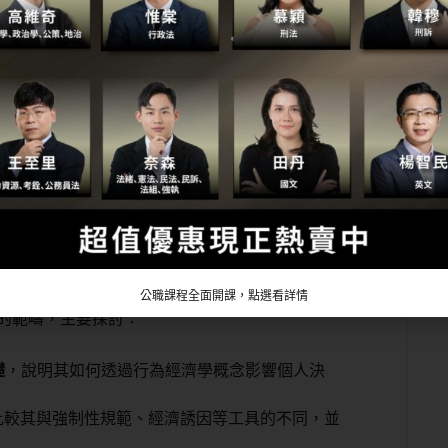
這些行為可以被預測。選擇結構（choice
面前各種不同型態選項，以及這些不同選項呈現方式對於
選項數量（不同選擇方法）、描述選項內容特質方
較健康食物放在視線容易觸及且拿取方便位置，那
表達案例就是電腦掃毒軟體掃到病毒，電腦出現默
功能。
公職課程全面開課，點選看詳情
的範疇，主要探討：
礎
，說明其如何透過行為經濟學概念影響個人決
比較其與強制性規範、經濟誘因等工具的不同，並