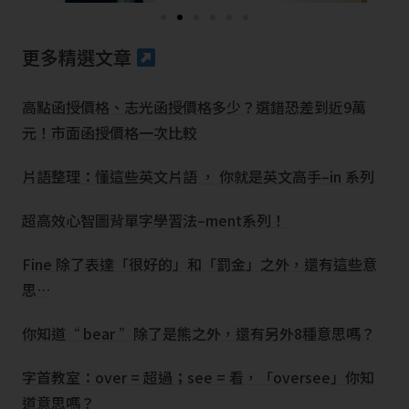
更多精選文章
高點函授價格、志光函授價格多少？選錯恐差到近9萬
元！市面函授價格一次比較
片語整理：懂這些英文片語 ， 你就是英文高手–in 系列
超高效心智圖背單字學習法–ment系列！
Fine 除了表達「很好的」和「罰金」之外，還有這些意
思…
你知道“ bear ”除了是熊之外，還有另外8種意思嗎？
字首教室：over = 超過；see = 看，「oversee」你知
道意思嗎？