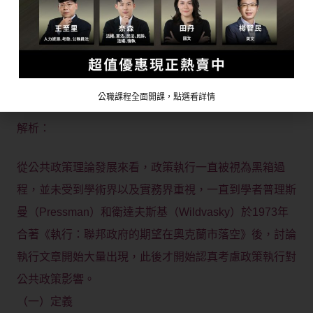
府對於違法商家或攤販的執法程度或稽查強度是
不同的，請您從政策執行或分配政治的角度來分
析：列舉四項可能影響地方政府執法或稽查強度
的因素並說明之。（25分）
公職課程全面開課，點選看詳情
解析：
從公共政策理論發展來看，政策執行一直被視為黑箱過
程，並未受到學術界以及實務界重視，一直到學者普理斯
曼（Pressman）和衛達夫斯基（Wildvasky）於1973年
合著《執行：聯邦政府的期望在奧克蘭市落空》後，討論
執行文章開始大量出現，此後才開始認真考慮政策執行對
公共政策影響。
（一）定義