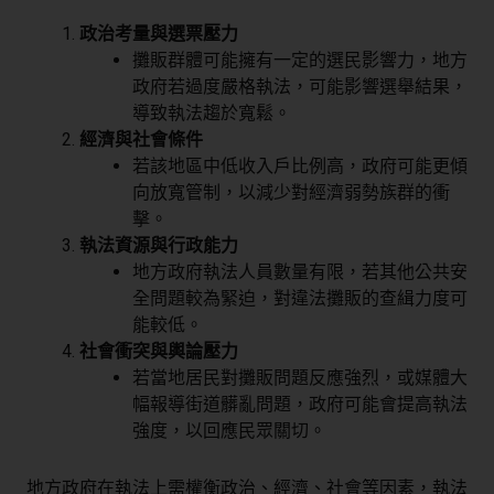
政治考量與選票壓力
攤販群體可能擁有一定的選民影響力，地方
政府若過度嚴格執法，可能影響選舉結果，
導致執法趨於寬鬆。
經濟與社會條件
若該地區中低收入戶比例高，政府可能更傾
向放寬管制，以減少對經濟弱勢族群的衝
擊。
執法資源與行政能力
地方政府執法人員數量有限，若其他公共安
全問題較為緊迫，對違法攤販的查緝力度可
能較低。
社會衝突與輿論壓力
若當地居民對攤販問題反應強烈，或媒體大
幅報導街道髒亂問題，政府可能會提高執法
強度，以回應民眾關切。
地方政府在執法上需權衡政治、經濟、社會等因素，執法