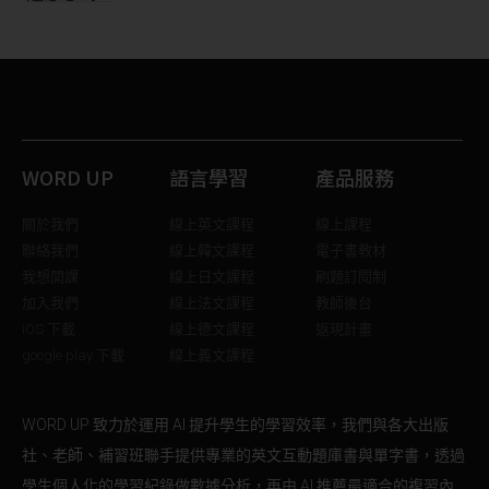
WORD UP
語言學習
產品服務
關於我們
線上英文課程
線上課程
聯絡我們
線上韓文課程
電子書教材
我想開課
線上日文課程
刷題訂閱制
加入我們
線上法文課程
教師後台
iOS 下載
線上德文課程
返現計畫
google play 下載
線上義文課程
WORD UP 致力於運用 AI 提升學生的學習效率，我們與各大出版
社、老師、補習班聯手提供專業的英文互動題庫書與單字書，透過
學生個人化的學習紀錄做數據分析，再由 AI 推薦最適合的複習內