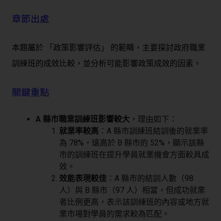
章節出處
本題屬於
「政策影響評估」
的範疇，主要探討政府職業
訓練班的成效比較，並分析可能影響政策成效的因素。
關鍵重點
A 縣市職業訓練班影響較大
，理由如下：
就業率較高
：A 縣市訓練班結訓後的就業率
為 78%，遠高於 B 縣市的 52%，顯示該縣
市的訓練班在提升學員就業機會方面較具成
效。
效能表現較佳
：A 縣市的結訓人數（98
人）與 B 縣市（97 人）相當，但成功就業
者比例更高，表示該訓練班的內容或地方就
業市場對學員的需求較為匹配。