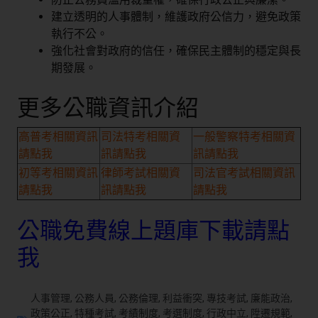
建立透明的人事體制，維護政府公信力，避免政策
執行不公。
強化社會對政府的信任，確保民主體制的穩定與長
期發展。
更多公職資訊介紹
高普考相關資訊
司法特考相關資
一般警察特考相關資
請點我
訊請點我
訊請點我
初等考相關資訊
律師考試相關資
司法官考試相關資訊
請點我
訊請點我
請點我
公職免費線上題庫下載請點
我
人事管理
,
公務人員
,
公務倫理
,
利益衝突
,
專技考試
,
廉能政治
,
政策公正
,
特種考試
,
考績制度
,
考選制度
,
行政中立
,
陞遷規範
,