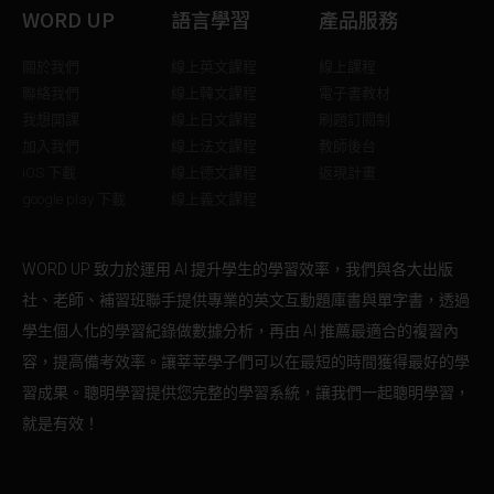
WORD UP
語言學習
產品服務
關於我們
線上英文課程
線上課程
聯絡我們
線上韓文課程
電子書教材
我想開課
線上日文課程
刷題訂閱制
加入我們
線上法文課程
教師後台
iOS 下載
線上德文課程
返現計畫
google play 下載
線上義文課程
WORD UP 致力於運用 AI 提升學生的學習效率，我們與各大出版
社、老師、補習班聯手提供專業的英文互動題庫書與單字書，透過
學生個人化的學習紀錄做數據分析，再由 AI 推薦最適合的複習內
容，提高備考效率。讓莘莘學子們可以在最短的時間獲得最好的學
習成果。聰明學習提供您完整的學習系統，讓我們一起聰明學習，
就是有效！