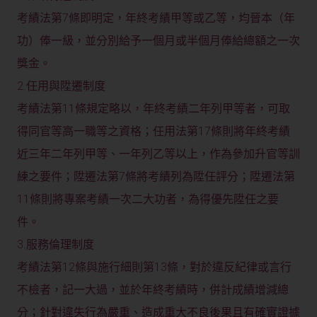
考績法第7條即明定，年終考績甲等或乙等，均晉本（年
功）俸一級，並分別給予一個月或半個月俸給總額之一次
獎金。
2.任用與陞遷制度
考績法第11條規定略以，年終考績二年列甲等者，可取
得同官等高一職等之資格；任用法第17條則將年終考績
近三年二年列甲等、一年列乙等以上，作為參加升官等訓
練之要件；陞遷法第7條將考績列為陞任評分；陞遷法第
11條則將專案考績一次二大功者，為得優先陞任之要
件。
3.服務倫理制度
考績法第12條與施行細則第13條，對於違反紀律或言行
不檢者，記一大過，並於年終考績時，併計成績增減總
分；針對違失行為嚴重、造成重大不良後果且有確實證據