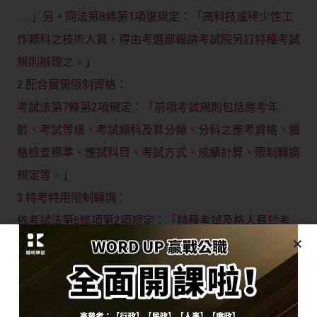
……」另，同法第8條第1項復規定：「高科技或稀少性工
作類科之技術人員，得由考選部報請考試院另訂特種考試
規則辦理之。」
2.配合實需限制資格：
考試法第7條第2項規定：「前項考試規則包括應考年
齡、考試等級、考試類科及其分類、分科之應考資格、體
格檢查標準、應試科目、考試方式、成績計算、限制轉調
規定等。」
3.特考特用限制轉調：
依考試法第6條項第2項規定：「特種考試及格人員於考
試錄取訓練期滿成績及格，取得考試及格資格之日起，實
際任職六年內不得轉調。 用人機關申請舉辦特種考試
時，考選部應就機關性質及其業務需要加以認定，其合於
本法第六條第二項舉辦特種考試之規定者，報請考試院核