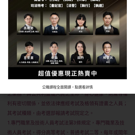
定之。」復依同法施行細則第7條第6項規定：「所稱及
格人員於服務6年內不得轉調，指特種考試及格人員於考
試錄取訓練期滿成績及格，取得考試及格資格之日起，實
際任職6年內不得轉調。」
（二）專門職業及技術人員考試的内涵
依專門職業及技術人員考試法第 1 條規定，專門職業及
技術人員之執業，依本法以考試定其資格。同法第 2 條
規定，本法所稱專門職業及技術人員，係指具備經由現代
教育或訓練之培養過程獲得特殊學識或技能，且其所從事
公職課程全面開課，點選看詳情
之業務，與公共利益或人民之生命、身心健康、財產等權
利有密切關係，並依法律應經考試及格領有證書之人員；
其考試種類，由考選部報請考試院定之。
1.專門職業及技術人員考試法第3條規定，專門職業及技
術人員考試，得分高等考試、普通考試二等，每年或間年