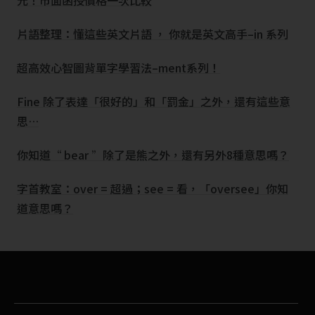
元！市面函授價格一次比較
片語整理：懂這些英文片語 ， 你就是英文高手–in 系列
超高效心智圖背單字學習法–ment系列！
Fine 除了表達「很好的」和「罰金」之外，還有這些意
思…
你知道“ bear ”除了是熊之外，還有另外8種意思嗎？
字首教室：over = 超過；see = 看，「oversee」你知
道意思嗎？