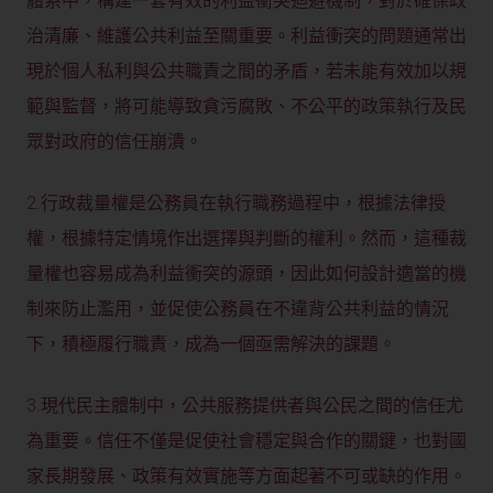
體系中，構建一套有效的利益衝突迴避機制，對於確保政
治清廉、維護公共利益至關重要。利益衝突的問題通常出
現於個人私利與公共職責之間的矛盾，若未能有效加以規
範與監督，將可能導致貪污腐敗、不公平的政策執行及民
眾對政府的信任崩潰。
2.行政裁量權是公務員在執行職務過程中，根據法律授
權，根據特定情境作出選擇與判斷的權利。然而，這種裁
量權也容易成為利益衝突的源頭，因此如何設計適當的機
制來防止濫用，並促使公務員在不違背公共利益的情況
下，積極履行職責，成為一個亟需解決的課題。
3.現代民主體制中，公共服務提供者與公民之間的信任尤
為重要。信任不僅是促使社會穩定與合作的關鍵，也對國
家長期發展、政策有效實施等方面起著不可或缺的作用。