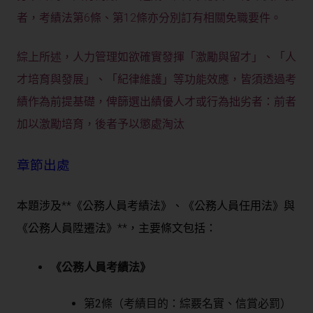
者，考績法第6條、第12條亦分別訂有相關免職要件。
綜上所述，人力管理如欲確實發揮「激勵與留才」、「人
才培育與發展」、「紀律維護」等功能效應，皆須透過考
績作為前提基礎，俾篩選出績優人才或行為拙劣者：前者
加以激勵培育，後者予以懲處淘汰
章節出處
本題涉及**《公務人員考績法》
、
《公務人員任用法》
與
《公務人員陞遷法》**，主要條文包括：
《公務人員考績法》
第2條（考績目的：綜覈名實、信賞必罰）