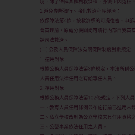
境，除了保障其權利救濟權，亦減少因冤枉
2.避免專斷獨行、強化救濟程序經濟：
依保障法第4條，按救濟標的可提復審、申
會審理前，原處分機關尚可踐行內部自我審
請司法救濟。
(二) 公務人員保障法有關保障制度對象規定
1. 適用對象
根據公務人員保障法第3條規定，本法所稱
人員任用法律任用之有給專任人員。
2. 準用對象
根據公務人員保障法第102條規定，下列人
一、教育人員任用條例公布施行前已進用未
二、私立學校改制為公立學校未具任用資格
三、公營事業依法任用之人員。