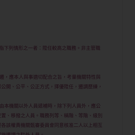
，指下列情形之一者：陞任較高之職務。非主管職
之陞遷，應本人與事適切配合之旨，考量機關特性與
採公開、公平、公正方式，擇優陞任，遷調歷練，
缺如由本機關以外人員遞補時，除下列人員外，應公
安置、移撥之人員。職務列等、稱階、等階、級別
經各該權責機關甄審委員會同意核准二人以上相互
實施遷調之駐外人員。