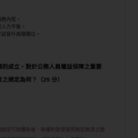
職務內陞。
保人力平衡。
考試晉升高階職位。
關的成立，對於公務人員權益保障之重要
之規定為何？（25 分）
：
：
吸納至行政體系後，倘權利受侵害而無從救濟之困