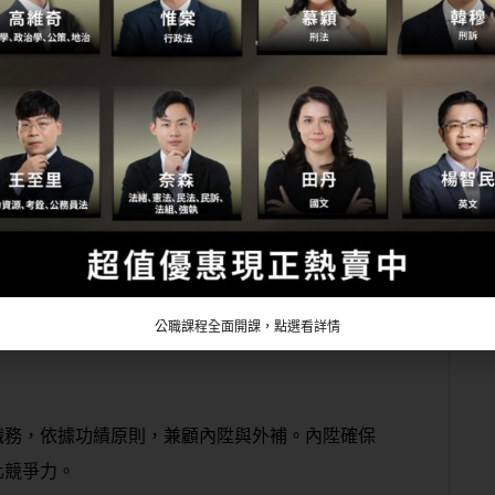
成績優良可以參加升等考試，經由考試及格者準予
條包括：
公職課程全面開課，點選看詳情
職務
，依據
功績原則，兼顧內陞與外補
。內陞確保
化競爭力。