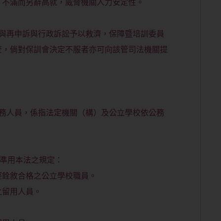
、不滿而另辭高就，威脅機關人力安定性。
訴與再申訴與行政訴訟予以救濟，保障暨培訓委員
查，倘對保訓會決定不服者亦可向該管司法機關提
公務人員，係指法定機關（構）及公立學校依公務
員準用本法之規定：
經銓敘合格之公立學校職員。
之留用人員。