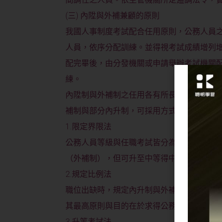
(三) 內陞與外補兼顧的原則
我國人事制度考試配合任用原則，公務人員
人員，依序分配訓練。並得視考試成績增列
配完畢後，由分發機關或申請舉辦考試機關
練。
內陞制與外補制之任用各有所長，折衷制為
補制與部分內升制，可採用方式如下：
1.限定界限法
公務人員等級與任職考試皆分為高、中、低
（外補制），但可升至中等得中間級（內升
2.規定比例法
職位出缺時，規定內升制與外補制各占一定
其最高原則與目的在於求得公務人力資源做
3.升等考試法