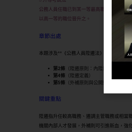
公務人員任職已到某一等最高職位，且服務
以高一等的職位晉升之。
章節出處
本題涉及**《公務人員陞遷法》**，主要法
第2條
（陞遷原則：內陞與外補兼顧）
第4條
（陞遷定義）
第5條
（外補原則與公開甄選規範）
關鍵重點
陞遷指
升任較高職務、遷調主管職務或相當
機關內部人才發展，外補則可引進新血，強