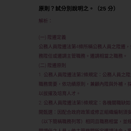
原則？試分別說明之。（25 分）
解析：
(一) 陞遷定義
公務人員陞遷法第4條所稱公務人員之陞遷
務陞任或遷調主管職務。遷調相當之職務。
(二) 陞遷原則
1. 公務人員陞遷法第2條規定：公務人員
職務需要，依功績原則，兼顧內陞與外補，
以拔擢及培育人才。
2. 公務人員陞遷法第5條規定：各機關職
開甄選：因配合政府政策或修正組織編制須
（以下簡稱職務列等）相同且職務相當，並
間調任之人員。依主管機關所定遷調法令，