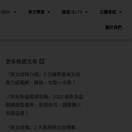
OEFL
英文學習
雅思 IELTS
公職考試
關於我們
更多精選文章
『英文自我介紹』5 分鐘學會英文自
我介紹範例、模板、句型一次看！
『新制多益閱讀攻略』2023 最新多益
閱讀題型範例、答題技巧、題庫懶人
包看這裡！
『英文自傳』2 大萬用英文自傳範