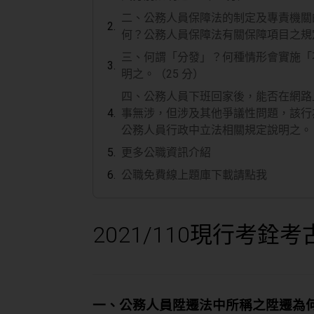
二、公務人員保障法的制定及專責機關
何？公務人員保障法有關保障項目之規定
三、何謂「分發」？何種情形會實施「
明之。（25 分）
四、公務人員下班回家後，能否在網路
事無涉，但涉及其他爭議性問題，該行
公務人員行政中立法相關規定說明之。（
更多公職資訊介紹
公職免費線上題庫下載請點我
2021/110
現行考銓考
一、公務人員陞遷法中所稱之陞遷為