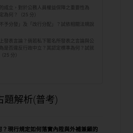
的成立，對於公務人員權益保障之重要性為
為何？（25 分）
不予分發」及「改行分配」？試依相關法規說
上發表言論？倘若私下匿名所發表之言論與公
為是否違反行政中立？其認定標準為何？試就
25 分）
古題解析
(
普考
)
何？現行規定如何落實內陞與外補兼顧的