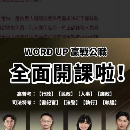
之考試，應依用人機關年度任用需求決定正額錄取
增額錄取人員，列入候用名冊，於正額錄取人員分
配合用人機關任用需要依考試成績定期依序分配訓
考量其相對適用性，機關有職缺時可以採用部分外
三等。初等考試及格者可以自初級公務人員任用
制），依此類推輔以升等考試。
比例。除此也可考慮不同官等，而有不同的比例，
最妥適運用。