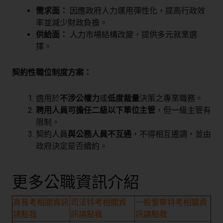
需求面：
因應政府人力運用彈性化，提高行政效
率並減少財政負擔。
供給面：
人力市場結構改變，提供多元就業選
擇。
契約性職位制度方案：
適用於
不涉公權力
或
低度裁量
決策之專業職務。
聘用人員可擔任二級以下單位主管
，但一級主管有
限制。
契約人員
與公務人員不互通
，不得相互遷調，並由
政府決定是否續約。
更多公職資訊介紹
高普考相關資訊
司法特考相關資
一般警察特考相關資
請點我
訊請點我
訊請點我