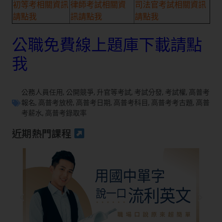
初等考相關資訊
律師考試相關資
司法官考試相關資訊
請點我
訊請點我
請點我
公職免費線上題庫下載請點
我
公務人員任用
,
公開競爭
,
升官等考試
,
考試分發
,
考試權
,
高普考
報名
,
高普考放榜
,
高普考日期
,
高普考科目
,
高普考考古題
,
高普
考薪水
,
高普考錄取率
近期熱門課程