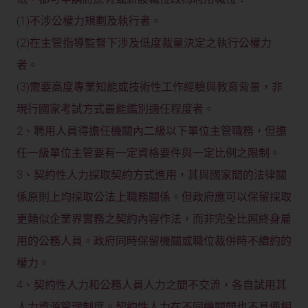
(1)不涉公權力規劃及執行者。
(2)在主管指導監督下涉及低度裁量決定之執行公權力
者。
(3)需要高度專業知能或技術性工作經驗與教育背景，非
現行國家考試方式最能鑑別適任程度者。
2、聘用人員得擔任機關內二級以下單位主管職務，但擔
任一級單位主管要有一定資格要件與一定比例之限制。
3、契約性人力採取契約方式進用，其與國家間的法律關
係原則上均採取公法上職務關係。但政府應可以保留採取
更類似企業界實務之契約內容作法，而非完全比照終身雇
用的公務人員。政府同時保留機關或職位裁併時不續約的
權力。
4、契約性人力和公務人員人力之間不交流，各自試用其
人力資源管理制度。契約性人力在不同機關間也不具備相