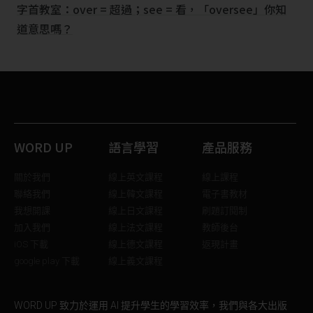
字首教室：over = 超過；see = 看，「oversee」你知
道意思嗎？
WORD UP
語言學習
產品服務
關於我們
線上英文課程
線上課程
聯絡我們
線上韓文課程
電子書教材
我想開課
線上日文課程
刷題訂閱制
加入我們
線上法文課程
教師後台
iOS 下載
線上德文課程
返現計畫
google play 下載
線上義文課程
WORD UP 致力於運用 AI 提升學生的學習效率，我們與各大出版