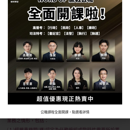
3、兼任非以營利為目的之事業或團體之職務，受有報酬
者，應經服務機關許可。機關首長應經上級主管機關許
可。
4、兼任教學或研究工作或非以營利為目的之事業或團體
之職務，應經服務機關許可。機關首長應經上級主管機關
許可。
（三）非屬服務法第14條所定公務員不得兼任他項公職
或業務之情形
1、依司法院釋字第 71 號解釋意旨，無論是否為通常或
習慣上所稱之業務，祇須與本職之性質或尊嚴有妨礙之事
務，公務員均不得為之。
2、非屬服務法第 14 條所定公務員不得兼任他項公職或
公職課程全面開課，點選看詳情
業務之情形，包括：
(１)經權責機關(構)認定為任務編組或臨時性需要所設置