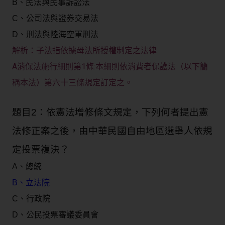
B、民法與民事訴訟法
C、公司法與證券交易法
D、刑法與陸海空軍刑法
子法指依據母法所授權制定之法律
解析：
A消保法施行細則第1條:本細則依消費者保護法（以下簡
稱本法）第六十三條規定訂定之。
題目2：依憲法增修條文規定，下列何者提出憲
法修正案之後，由中華民國自由地區選舉人依規
定投票複決？
A、總統
B、立法院
C、行政院
D、公民投票審議委員會