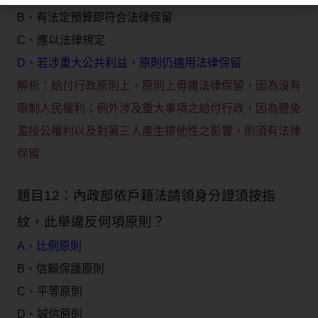
B、有法定預算即符合法律保留
C、應以法律規定
D、若涉重大公共利益，原則仍適用法律保留
解析：
給付行政原則上，原則上毋庸法律保留，因為沒有
限制人民權利；例外涉及重大事項之給付行政，因為避免
濫授公權利以及對第三人產生排他性之影響，則須有法律
保留
題目12：內政部依戶籍法請領身分證須按指
紋，此舉違反何項原則？
A、比例原則
B、信賴保護原則
C、平等原則
D、誠信原則