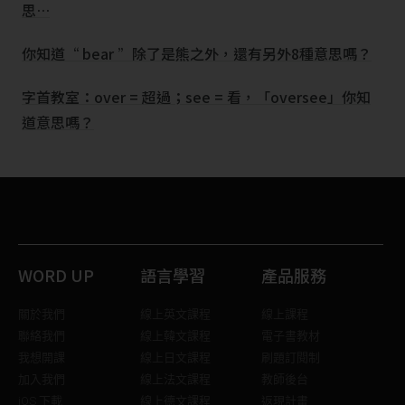
思…
你知道“ bear ”除了是熊之外，還有另外8種意思嗎？
字首教室：over = 超過；see = 看，「oversee」你知
道意思嗎？
WORD UP
語言學習
產品服務
關於我們
線上英文課程
線上課程
聯絡我們
線上韓文課程
電子書教材
我想開課
線上日文課程
刷題訂閱制
加入我們
線上法文課程
教師後台
iOS 下載
線上德文課程
返現計畫