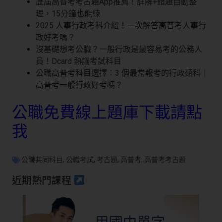
歷屆高普考考古題App推薦！詳解+錯題自動整
理，15分鐘也能練
2025 人事行政考科介紹！一次解答高普考人事行
政好考嗎？
沒基礎想考公職？一般行政是最容易考的公務人
員！Dcard 熱議考試科目
公職高普考科目選擇：3 個最常報考的行政類科｜
高普考一般行政好考嗎？
公職免費線上題庫下載請點
我
公職共同科目
,
公職考試
,
考古題
,
高普考
,
高普考考古題
近期熱門課程