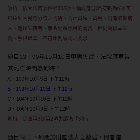
解析：
依大法官解釋第603號，領取身分證按奈指紋雖可
以達到國民身分證之防偽、防止冒領、冒用、辨識路倒病
人、迷途失智者、無名屍體等目的而言，但仍屬損益失
衡、手段過當，不符比例原則之要求
題目13：99年10月10日甲男失蹤，法院應宣告
其死亡時間為何時？
A、100年10月9日 下午12時
B、102年10月10日 下午12時
C、104年10月10日 下午12時
D、106年10月9日 下午12時
解析：
民法第8條第2項失蹤滿「3年」
題目14：下列關於財團法人之敘述，何者錯