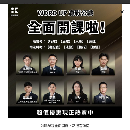
有服從並遵守此一概念之義務
題目10：有關向立法院提出法律案、預算案提
案權之敘述，下列何者錯誤？
A、預算案僅行政院可提出
B、行政院可提法律案、戒嚴案、條約案等
C、考試院可對掌管事項提法律案
D、監察院無法律案提案權
解析：
依大法官解釋第3號之意旨，檢察院亦有針對其所
掌事務提出法律案之權利。
題目11：關於給付行政措施是否適用法律保留
原則之問題，下列敘述何者正確？
公職課程全面開課，點選看詳情
A、不適用法律保留原則