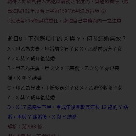
轉得人始於利得人免返還義務之限度內，負返還責任（最
高法院102年度台上字第1591號判決意旨參照）
C民法第535條:無償委任，處理自己事務為同一之注意
題目8：下列選項中的 X 與 Y，何者結婚無效？
A、甲乙為夫妻，甲婚前育有子女 X，乙婚前育有子女
Y，X 與 Y 成年後結婚
B、甲乙為夫妻，甲之父 X 已喪偶，乙之母 Y 亦已喪
偶，X 與 Y 結婚
C、甲乙為兄妹，甲婚後育有子女 X，乙婚後收養子女
Y，X 與 Y 成年後結婚
D、X 17 歲時生下甲，甲成年後與較其年長 12 歲的 Y 結
婚，甲與 Y 離婚後，X 與 Y 結婚
第 983 條
解析：