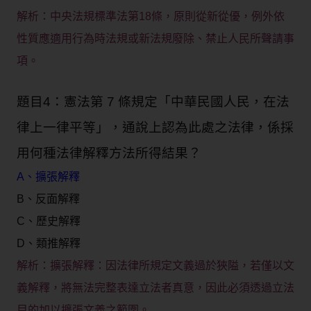
解析：
中央法規標準法第18條，原則從新從優，例外依
性質應適用行為時法規或新法規廢除、禁止人民所聲請事
項。
題目4：憲法第 7 條規定「中華民國人民，在法
律上一律平等」，通說上認為此處之法律，係採
用何種法律解釋方法所得結果？
A、擴張解釋
B、反面解釋
C、歷史解釋
D、類推解釋
擴張解釋：因法律所規定文義過於狹隘，若僅以文
解析：
義解釋，將無法完整表達立法者真意，因此必須透過立法
目的加以擴張文義之範圍。