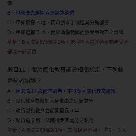
償
B、甲應優先選擇 A 屋請求清償
C、甲如選擇 B 地，丙可請求丁償還其分擔部分
D、甲如選擇 B 地，丙於清償範圍內承受甲對乙之債權
解析：
B民法第875條第1項，抵押權人得就各不動產受全
部或一部清償
題目11：關於感化教育處分相關規定，下列敘
述何者錯誤？
A、因未滿 14 歲而不罰者，不得令入感化教育處所
B、感化教育為限制人身自由之保安處分
C、執行感化教育之期間最長 3 年
D、執行逾 6 月，法院得免其處分之執行
解析：
A刑法第86條第1項，未滿14歲不罰，「得」令入