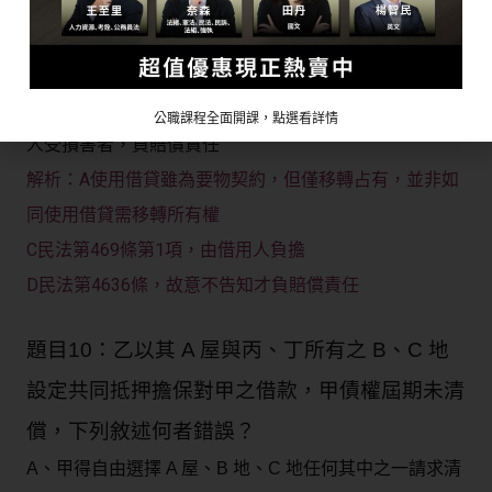
B、貸與未定期限，且不能依借貸目的定期限者，貸與人
得隨時請求返還借用物
C、借用物為動物者，其飼養費由貸與人負擔
D、貸與人故意或重大過失不告知借用物之瑕疵，致借用
公職課程全面開課，點選看詳情
人受損害者，負賠償責任
A使用借貸雖為要物契約，但僅移轉占有，並非如
解析：
同使用借貸需移轉所有權
C民法第469條第1項，由借用人負擔
D民法第4636條，故意不告知才負賠償責任
題目10：乙以其 A 屋與丙、丁所有之 B、C 地
設定共同抵押擔保對甲之借款，甲債權屆期未清
償，下列敘述何者錯誤？
A、甲得自由選擇 A 屋、B 地、C 地任何其中之一請求清