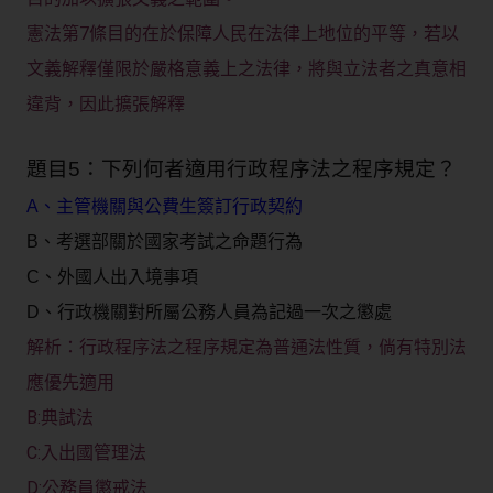
憲法第7條目的在於保障人民在法律上地位的平等，若以
文義解釋僅限於嚴格意義上之法律，將與立法者之真意相
違背，因此擴張解釋
題目5：下列何者適用行政程序法之程序規定？
A、主管機關與公費生簽訂行政契約
B、考選部關於國家考試之命題行為
C、外國人出入境事項
D、行政機關對所屬公務人員為記過一次之懲處
行政程序法之程序規定為普通法性質，倘有特別法
解析：
應優先適用
B:典試法
C:入出國管理法
D:公務員懲戒法