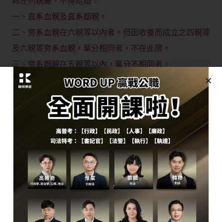
與左列親屬，不得結婚︰
一、直系血親及直系姻親。
二、旁系血親在六親等以內者。但因收養而成立之四親等
及六親等旁系血親，輩分相同者，不在此限。
三、旁系姻親在五親等以內，輩分不相同者。
X生下甲，兩者為直系血親，後甲與Y結婚，X與Y為直系
姻親，依民法第983條第2項，直系姻親結婚之限制，縱
使姻親關係消滅(如離婚)亦有適用。因此縱使甲與Y離
婚，X與Y仍不得結婚。
題目9：依民法之規定，下列有關使用借貸契約
之敘述，何者正確？
A、使用借貸契約為要物契約，貸與人須交付和移轉借用
物之所有權予借用人