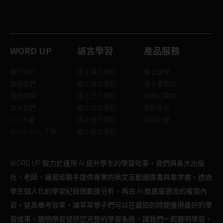
WORD UP
語言學習
產品服務
關於我們
線上英文課程
線上課程
聯絡我們
線上韓文課程
電子書教材
我想開課
線上日文課程
刷題訂閱制
加入我們
線上法文課程
教師後台
iOS 下載
線上德文課程
返現計畫
google play 下載
線上義文課程
WORD UP 致力於運用 AI 提升學生的學習效率，我們與各大出版
社、老師、補習班聯手提供專業的英文互動題庫書與單字書，透過
學生個人化的學習紀錄做數據分析，再由 AI 推薦最適合的複習內
容，提高備考效率。讓莘莘學子們可以在最短的時間獲得最好的學
習成果。聰明學習提供您完整的學習系統，讓我們一起聰明學習，