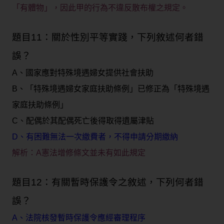
「有體物」，因此甲的行為不違反散布權之規定。
題目11：關於性別平等實踐，下列敘述何者錯
誤？
A、國家應對特殊境遇婦女提供社會扶助
B、「特殊境遇婦女家庭扶助條例」已修正為「特殊境遇
家庭扶助條例」
C、配偶於其配偶死亡後得取得遺屬津貼
D、有困難無法一次繳費者，不得申請分期繳納
解析：
A憲法增修條文並未有如此規定
題目12：有關暫時保護令之敘述，下列何者錯
誤？
A、法院核發暫時保護令應經審理程序