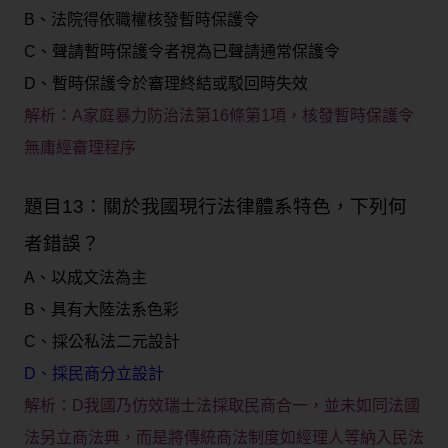
B、法院得依職權核發暫時保護令
C、聲請暫時保護令者視為已聲請通常保護令
D、暫時保護令於審理終結或駁回時失效
解析：
A家庭暴力防治法第16條第1項，核發暫時保護令
無庸經審理程序
題目13：關於我國現行法律體系特色，下列何
者錯誤？
A、以成文法為主
B、具有大陸法系色彩
C、採公私法二元設計
D、採民商分立設計
解析：
D我國乃仿效瑞士法採取民商合一，並未如同法國
法另立商法典，而是將傳統商法制度如經理人等納入民法