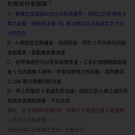
列敘述何者錯誤？
A、質權之設定固以交付占有為要件，但如乙仍有使用 A
車之必要，得依民法第 761 條之規定以占有改定之方式
以代交付
B、A 車經設定質權後，為丙所盜，甲於 2 年內未向丙請
求返還者，其動產質權消滅
C、如甲係經許可以受質為營業者，乙未於取贖期間屆滿
後 5 日內取贖 A 車時，甲取得質物之所有權，其所擔保
之 100 萬元債權同時消滅
D、甲之質權因 A 車滅失而消滅。但如乙因 A 車之滅失而
得請求損害賠償者，不在此限
民法第885條第2項，
質權人不得使出質人或債務
解析：
人代自己占有質物。
因此不得以占有改定方式，代為交付