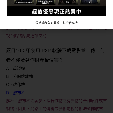
C、甲合法解約後，A 應於取回商品次日起 15 日內返還
對價
D、B 應提供書面載明申訴資訊予乙
公職課程全面開課，點選看詳情
解析：
訪問交易是指企業經營者主動自消費者處推銷，電
視台購物應屬通訊交易
題目10：甲使用 P2P 軟體下載電影並上傳，何
者不涉及著作財產權侵害？
A、重製權
B、公開傳輸權
C、改作權
D、散布權
解析：
散布權之客體，指著作物之有體物的著作原件或重
製物，因此，網路上的傳輸或廣播電視的播送並非散布