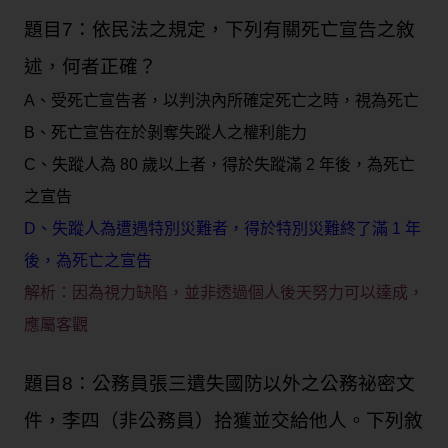
題目7：依民法之規定，下列有關死亡宣告之敘
述，何者正確？
A、受死亡宣告者，以判決內所確定死亡之時，視為死亡
B、死亡宣告在於剝奪失蹤人之權利能力
C、失蹤人為 80 歲以上者，得於失蹤滿 2 年後，為死亡
之宣告
D、失蹤人為遭遇特別災難者，得於特別災難終了滿 1 年
後，為死亡之宣告
解析：
因為視力缺陷，並非透過個人後天努力可以達成，
應屬客觀
題目8：公務員張三遺失國防以外之公務祕密文
件，李四（非公務員）拾獲並交給他人。下列敘