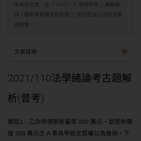
本系列文章，由「 WORD UP 聰明學習 」編輯審
核。聰明學習專注於利用 AI 提升亞洲人的語言學
習效率。
文章目錄
2021/110
法學緒論考古題解
析
(
普考
)
題目1：乙向甲借款新臺幣 100 萬元，並提供價
值 200 萬元之 A 車為甲設定質權以為擔保。下