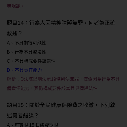
典規範。
題目14：行為人因精神障礙無罪，何者為正確
敘述？
A、不具期待可能性
B、行為不具違法性
C、不具構成要件該當性
D、不具責任能力
解析：
D法院以刑法第19條判決無罪，僅係因為行為不具
備責任能力，其仍構成要件該當且具備違法性
題目15：關於全民健康保險費之收繳，下列敘
述何者錯誤？
A、可寬限 15 日繳費期限