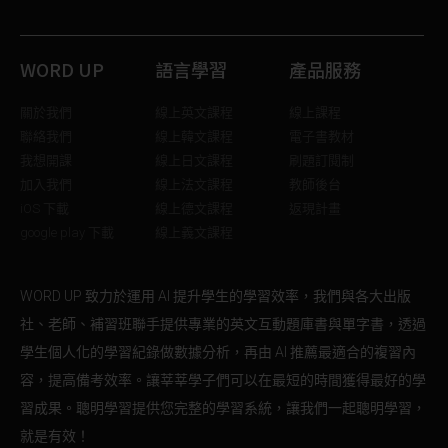
WORD UP
語言學習
產品服務
關於我們
線上英文課程
線上課程
聯絡我們
線上韓文課程
電子書教材
我想開課
線上日文課程
刷題訂閱制
加入我們
線上法文課程
教師後台
iOS 下載
線上德文課程
返現計畫
google play 下載
線上義文課程
WORD UP 致力於運用 AI 提升學生的學習效率，我們與各大出版
社、老師、補習班聯手提供專業的英文互動題庫書與單字書，透過
學生個人化的學習紀錄做數據分析，再由 AI 推薦最適合的複習內
容，提高備考效率。讓莘莘學子們可以在最短的時間獲得最好的學
習成果。聰明學習提供您完整的學習系統，讓我們一起聰明學習，
就是有效！