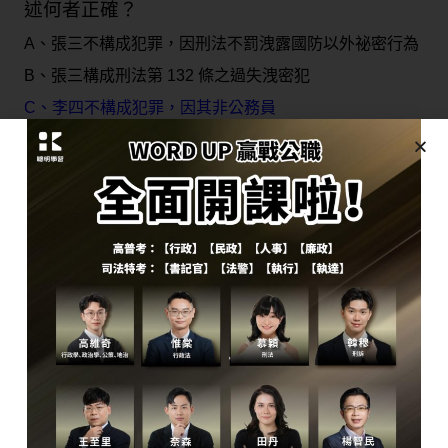
述何者正確？
A、張三不構成犯罪，因刑法不罰洩露國防以外祕密行為
B、張三構成刑法第 132 條之過失洩密犯
C、李四不構成犯罪，因其非公務員
D、李四構成刑法第 132 條幫助犯
A刑法第132條第1項處罰公務員洩漏國防以外秘密
解析：
罪
C李四行為仍有可能構成其他犯罪，如侵占遺失物
D瀆職罪是純正身分犯，不會成立共犯
題目9：甲購買電視機、乙於捷運站購買化妝
品。下列敘述何者錯誤？
A、乙得於收受商品後 7 日內解除契約，無須理由與費用
B、與 A 所簽契約屬訪問交易