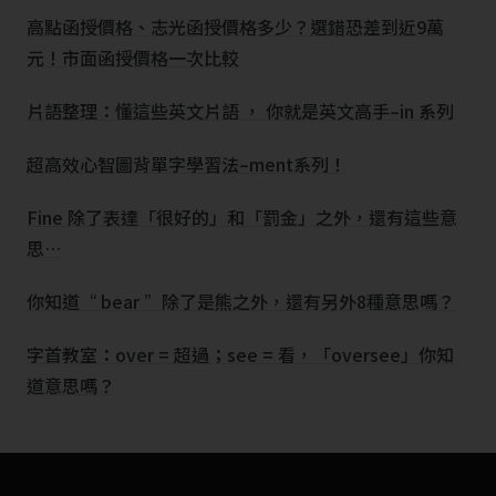
高點函授價格、志光函授價格多少？選錯恐差到近9萬
元！市面函授價格一次比較
片語整理：懂這些英文片語 ， 你就是英文高手–in 系列
超高效心智圖背單字學習法–ment系列！
Fine 除了表達「很好的」和「罰金」之外，還有這些意
思…
你知道“ bear ”除了是熊之外，還有另外8種意思嗎？
字首教室：over = 超過；see = 看，「oversee」你知
道意思嗎？