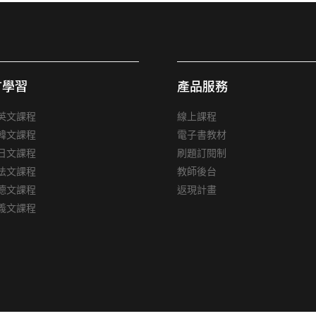
言學習
產品服務
英文課程
線上課程
韓文課程
電子書教材
日文課程
刷題訂閱制
法文課程
教師後台
德文課程
返現計畫
義文課程