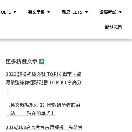
OEFL
英文學習
雅思 IELTS
公職考試
關於我們
更多精選文章
2020 韓檢初級必背 TOPIK 單字、資
源彙整讓你輕鬆戰勝 TOPIK I 拿高分
！
【英文時態系列 1】時態初學者的第
一站 ── 現在簡單式！
2019/108高普考考古題解析｜高普考