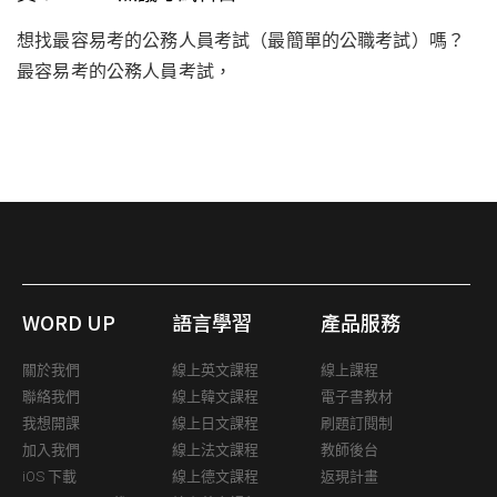
想找最容易考的公務人員考試（最簡單的公職考試）嗎？
最容易考的公務人員考試，
WORD UP
語言學習
產品服務
關於我們
線上英文課程
線上課程
聯絡我們
線上韓文課程
電子書教材
我想開課
線上日文課程
刷題訂閱制
加入我們
線上法文課程
教師後台
iOS 下載
線上德文課程
返現計畫