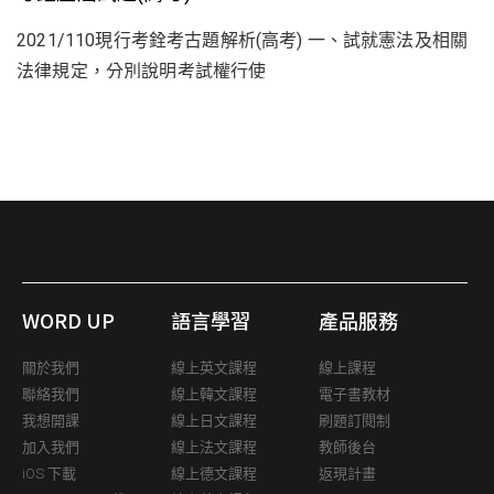
2021/110現行考銓考古題解析(高考) 一、試就憲法及相關
法律規定，分別說明考試權行使
WORD UP
語言學習
產品服務
關於我們
線上英文課程
線上課程
聯絡我們
線上韓文課程
電子書教材
我想開課
線上日文課程
刷題訂閱制
加入我們
線上法文課程
教師後台
iOS 下載
線上德文課程
返現計畫