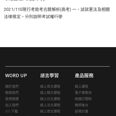
2021/110現行考銓考古題解析(高考) 一、試就憲法及相關
法律規定，分別說明考試權行使
WORD UP
語言學習
產品服務
關於我們
線上英文課程
線上課程
聯絡我們
線上韓文課程
電子書教材
我想開課
線上日文課程
刷題訂閱制
加入我們
線上法文課程
教師後台
iOS 下載
線上德文課程
返現計畫