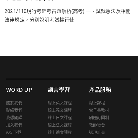
2021/110現行考銓考古題解析(高考) 一、試就憲法及相關
法律規定，分別說明考試權行使
WORD UP
語言學習
產品服務
關於我們
線上英文課程
線上課程
聯絡我們
線上韓文課程
電子書教材
我想開課
線上日文課程
刷題訂閱制
加入我們
線上法文課程
教師後台
iOS 下載
線上德文課程
返現計畫