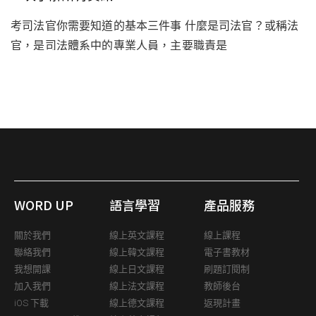
考司法官你需要知道的基本三件事 什麼是司法官？或稱法
官，是司法體系中的專業人員，主要職責是
WORD UP
語言學習
產品服務
關於我們
線上英文課程
線上課程
聯絡我們
線上韓文課程
電子書教材
我想開課
線上日文課程
刷題訂閱制
加入我們
線上法文課程
教師後台
iOS 下載
線上德文課程
返現計畫