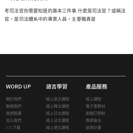
考司法官你需要知道的基本三件事 什麼是司法官？或稱法
官，是司法體系中的專業人員，主要職責是
WORD UP
語言學習
產品服務
關於我們
線上英文課程
線上課程
聯絡我們
線上韓文課程
電子書教材
我想開課
線上日文課程
刷題訂閱制
加入我們
線上法文課程
教師後台
iOS 下載
線上德文課程
返現計畫