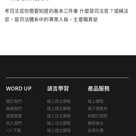
考司法官你需要知道的基本三件事 什麼是司法官？或稱法
官，是司法體系中的專業人員，主要職責是
WORD UP
語言學習
產品服務
關於我們
線上英文課程
線上課程
聯絡我們
線上韓文課程
電子書教材
我想開課
線上日文課程
刷題訂閱制
加入我們
線上法文課程
教師後台
iOS 下載
線上德文課程
返現計畫