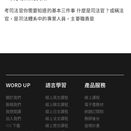
考司法官你需要知道的基本三件事 什麼是司法官？或稱法
官，是司法體系中的專業人員，主要職責是
WORD UP
語言學習
產品服務
關於我們
線上英文課程
線上課程
聯絡我們
線上韓文課程
電子書教材
我想開課
線上日文課程
刷題訂閱制
加入我們
線上法文課程
教師後台
iOS 下載
線上德文課程
返現計畫