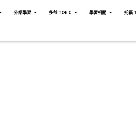
外語學習
多益 TOEIC
學習相關
托福 T