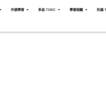
外語學習
多益 TOEIC
學習相關
托福 T