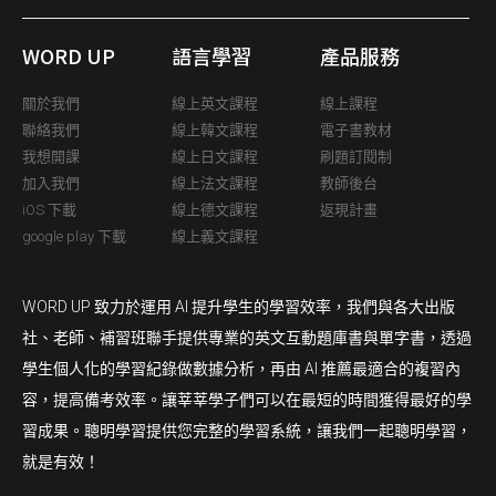
WORD UP
語言學習
產品服務
關於我們
線上英文課程
線上課程
聯絡我們
線上韓文課程
電子書教材
我想開課
線上日文課程
刷題訂閱制
加入我們
線上法文課程
教師後台
iOS 下載
線上德文課程
返現計畫
google play 下載
線上義文課程
WORD UP 致力於運用 AI 提升學生的學習效率，我們與各大出版
社、老師、補習班聯手提供專業的英文互動題庫書與單字書，透過
學生個人化的學習紀錄做數據分析，再由 AI 推薦最適合的複習內
容，提高備考效率。讓莘莘學子們可以在最短的時間獲得最好的學
習成果。聰明學習提供您完整的學習系統，讓我們一起聰明學習，
就是有效！