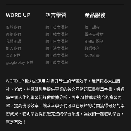
WORD UP
語言學習
產品服務
關於我們
線上英文課程
線上課程
聯絡我們
線上韓文課程
電子書教材
我想開課
線上日文課程
刷題訂閱制
加入我們
線上法文課程
教師後台
iOS 下載
線上德文課程
返現計畫
google play 下載
線上義文課程
WORD UP 致力於運用 AI 提升學生的學習效率，我們與各大出版
社、老師、補習班聯手提供專業的英文互動題庫書與單字書，透過
學生個人化的學習紀錄做數據分析，再由 AI 推薦最適合的複習內
容，提高備考效率。讓莘莘學子們可以在最短的時間獲得最好的學
習成果。聰明學習提供您完整的學習系統，讓我們一起聰明學習，
就是有效！