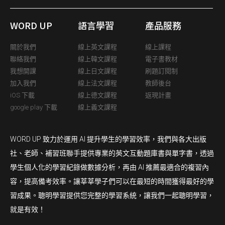
WORD UP
語言學習
產品服務
關於我們
線上英文課程
線上課程
聯絡我們
線上韓文課程
電子書教材
我想開課
線上日文課程
刷題訂閱制
加入我們
線上法文課程
教師後台
iOS 下載
線上德文課程
返現計畫
google play 下載
線上義文課程
WORD UP 致力於運用 AI 提升學生的學習效率，我們與各大出版
社、老師、補習班聯手提供專業的英文互動題庫書與單字書，透過
學生個人化的學習紀錄做數據分析，再由 AI 推薦最適合的複習內
容，提高備考效率。讓莘莘學子們可以在最短的時間獲得最好的學
習成果。聰明學習提供您完整的學習系統，讓我們一起聰明學習，
就是有效！