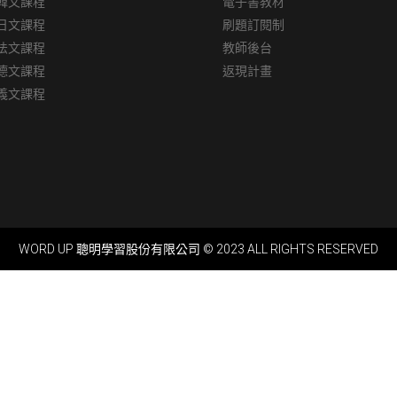
韓文課程
電子書教材
日文課程
刷題訂閱制
法文課程
教師後台
德文課程
返現計畫
義文課程
WORD UP 聰明學習股份有限公司 © 2023 ALL RIGHTS RESERVED​