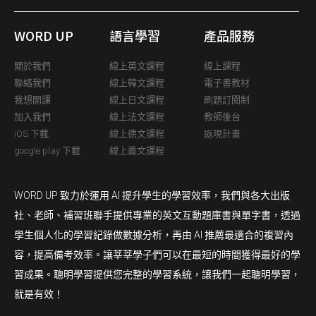
WORD UP
語言學習
產品服務
關於我們
線上英文課程
線上課程
聯絡我們
線上韓文課程
電子書教材
我想開課
線上日文課程
刷題訂閱制
加入我們
線上法文課程
教師後台
iOS 下載
線上德文課程
返現計畫
google play 下載
線上義文課程
WORD UP 致力於運用 AI 提升學生的學習效率，我們與各大出版
社、老師、補習班聯手提供專業的英文互動題庫書與單字書，透過
學生個人化的學習紀錄做數據分析，再由 AI 推薦最適合的複習內
容，提高備考效率。讓莘莘學子們可以在最短的時間獲得最好的學
習成果。聰明學習提供您完整的學習系統，讓我們一起聰明學習，
就是有效！