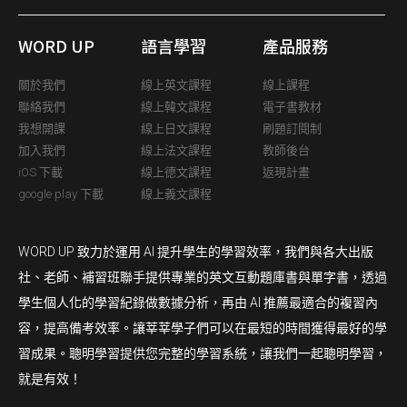
WORD UP
語言學習
產品服務
關於我們
線上英文課程
線上課程
聯絡我們
線上韓文課程
電子書教材
我想開課
線上日文課程
刷題訂閱制
加入我們
線上法文課程
教師後台
iOS 下載
線上德文課程
返現計畫
google play 下載
線上義文課程
WORD UP 致力於運用 AI 提升學生的學習效率，我們與各大出版
社、老師、補習班聯手提供專業的英文互動題庫書與單字書，透過
學生個人化的學習紀錄做數據分析，再由 AI 推薦最適合的複習內
容，提高備考效率。讓莘莘學子們可以在最短的時間獲得最好的學
習成果。聰明學習提供您完整的學習系統，讓我們一起聰明學習，
就是有效！