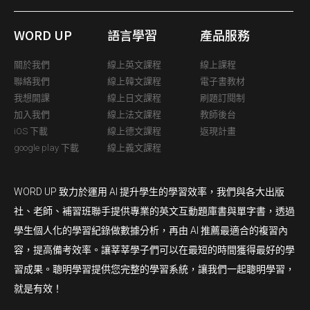
WORD UP
語言學習
產品服務
關於我們
線上英文課程
線上課程
聯絡我們
線上韓文課程
電子書教材
我想開課
線上日文課程
刷題訂閱制
加入我們
線上法文課程
教師後台
iOS 下載
線上德文課程
返現計畫
google play 下載
線上義文課程
WORD UP 致力於運用 AI 提升學生的學習效率，我們與各大出版
社、老師、補習班聯手提供專業的英文互動題庫書與單字書，透過
學生個人化的學習紀錄做數據分析，再由 AI 推薦最適合的複習內
容，提高備考效率。讓莘莘學子們可以在最短的時間獲得最好的學
習成果。聰明學習提供您完整的學習系統，讓我們一起聰明學習，
就是有效！