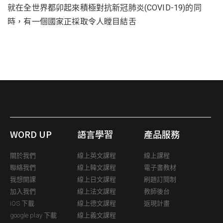
就在全世界都卯起來積極對抗新冠肺炎(COVID-19)的同
時，有一個國家正採取令人瞠目結舌
WORD UP
語言學習
產品服務
關於我們
線上英文課程
線上課程
聯絡我們
線上韓文課程
電子書教材
我想開課
線上日文課程
刷題訂閱制
加入我們
線上法文課程
教師後台
iOS 下載
線上德文課程
返現計畫
google play 下載
線上義文課程