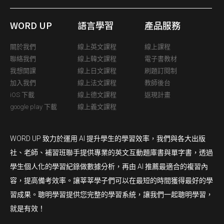
WORD UP
語言學習
產品服務
關於我們
線上英文課程
線上課程
聯絡我們
線上韓文課程
電子書教材
我想開課
線上日文課程
刷題訂閱制
加入我們
線上法文課程
教師後台
iOS 下載
線上德文課程
返現計畫
google play 下載
線上義文課程
WORD UP 致力於運用 AI 提升學生的學習效率，我們與各大出版
社、老師、補習班聯手提供專業的英文互動題庫書與單字書，透過
學生個人化的學習紀錄做數據分析，再由 AI 推薦最適合的複習內
容，提高備考效率。讓莘莘學子們可以在最短的時間獲得最好的學
習成果。聰明學習提供您完整的學習系統，讓我們一起聰明學習，
就是有效！