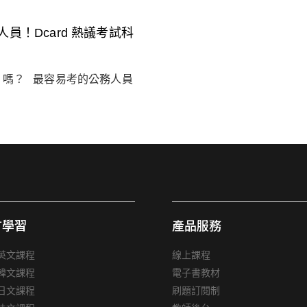
！Dcard 熱議考試科
）嗎？ 最容易考的公務人員
言學習
產品服務
英文課程
線上課程
韓文課程
電子書教材
日文課程
刷題訂閱制