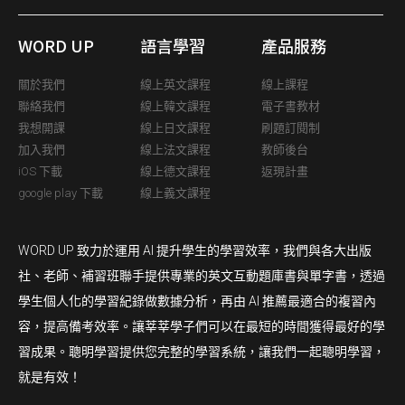
WORD UP
語言學習
產品服務
關於我們
線上英文課程
線上課程
聯絡我們
線上韓文課程
電子書教材
我想開課
線上日文課程
刷題訂閱制
加入我們
線上法文課程
教師後台
iOS 下載
線上德文課程
返現計畫
google play 下載
線上義文課程
WORD UP 致力於運用 AI 提升學生的學習效率，我們與各大出版
社、老師、補習班聯手提供專業的英文互動題庫書與單字書，透過
學生個人化的學習紀錄做數據分析，再由 AI 推薦最適合的複習內
容，提高備考效率。讓莘莘學子們可以在最短的時間獲得最好的學
習成果。聰明學習提供您完整的學習系統，讓我們一起聰明學習，
就是有效！