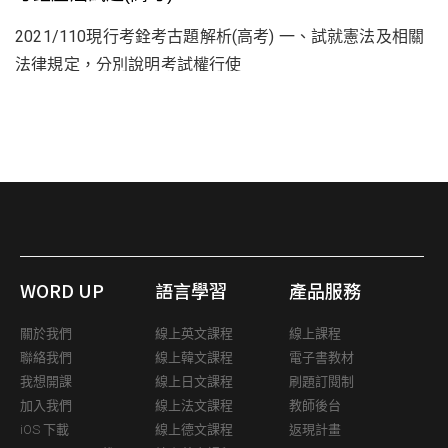
2021/110現行考銓考古題解析(高考) 一、試就憲法及相關
法律規定，分別說明考試權行使
WORD UP
語言學習
產品服務
關於我們
線上英文課程
線上課程
聯絡我們
線上韓文課程
電子書教材
我想開課
線上日文課程
刷題訂閱制
加入我們
線上法文課程
教師後台
iOS 下載
線上德文課程
返現計畫