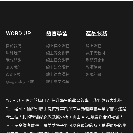
WORD UP
語言學習
產品服務
關於我們
線上英文課程
線上課程
聯絡我們
線上韓文課程
電子書教材
我想開課
線上日文課程
刷題訂閱制
加入我們
線上法文課程
教師後台
iOS 下載
線上德文課程
返現計畫
google play 下載
線上義文課程
WORD UP 致力於運用 AI 提升學生的學習效率，我們與各大出版
社、老師、補習班聯手提供專業的英文互動題庫書與單字書，透過
學生個人化的學習紀錄做數據分析，再由 AI 推薦最適合的複習內
容，提高備考效率。讓莘莘學子們可以在最短的時間獲得最好的學