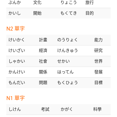
ぶんか
文化
りょこう
旅行
かいし
開始
もくてき
目的
N2 單字
けいかく
計畫
のうりょく
能力
けいざい
經濟
けんきゅう
研究
しゃかい
社會
せかい
世界
かんけい
關係
はってん
發展
もんだい
問題
もくひょう
目標
N1 單字
しけん
考試
かがく
科學