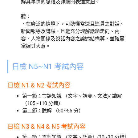
解其事情的脈絡及詳細的表達意涵。
聽：
・在廣泛的情境下，可聽懂常速且連貫之對話、
新聞報導及講課，且能充分理解話題走向、內
容、人物關係及說話內容之論述結構等，並確實
掌握其大意。
日檢 N5~N1 考試內容
日檢 N1 & N2 考試內容
第一節：言語知識 （文字、語彙、文法)/ 讀解
（105~110 分鐘）
第二節：聽解 （50~55 分）
日檢 N3 & N4 & N5 考試內容
第一節：言語知識 （文字、語彙）(20~30 分鐘）