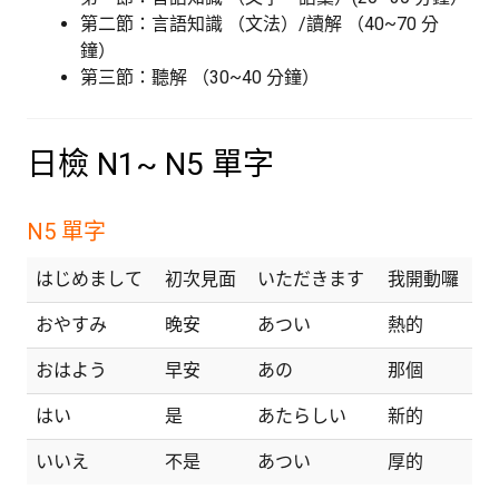
第二節：言語知識 （文法）/讀解 （40~70 分
鐘）
第三節：聽解 （30~40 分鐘）
日檢 N1~ N5 單字
N5 單字
はじめまして
初次見面
いただきます
我開動囉
おやすみ
晚安
あつい
熱的
おはよう
早安
あの
那個
はい
是
あたらしい
新的
いいえ
不是
あつい
厚的