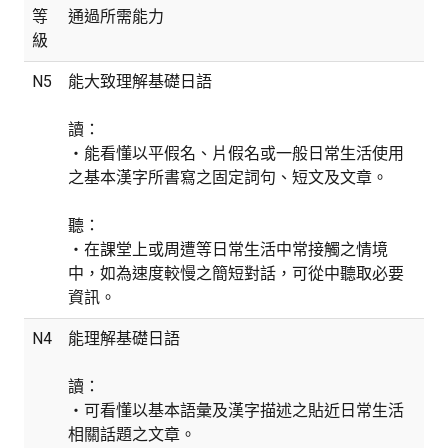
等
通過所需能力
級
N5
能大致理解基礎日語
讀：
・能看懂以平假名、片假名或一般日常生活使用
之基本漢字所書寫之固定詞句、短文及文章。
聽：
・在課堂上或周遭等日常生活中常接觸之情境
中，如為速度較慢之簡短對話，可從中聽取必要
資訊。
N4
能理解基礎日語
讀：
・可看懂以基本語彙及漢字描述之貼近日常生活
相關話題之文章。