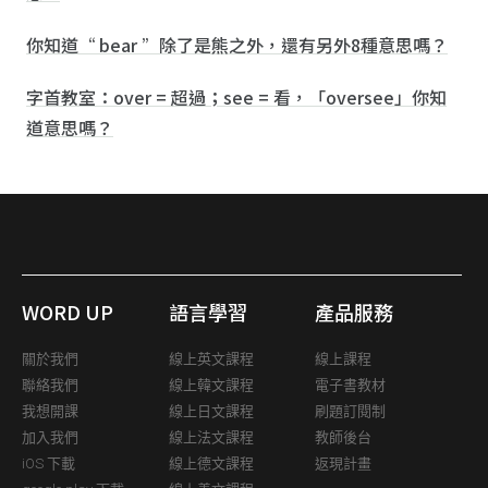
你知道“ bear ”除了是熊之外，還有另外8種意思嗎？
字首教室：over = 超過；see = 看，「oversee」你知
道意思嗎？
WORD UP
語言學習
產品服務
關於我們
線上英文課程
線上課程
聯絡我們
線上韓文課程
電子書教材
我想開課
線上日文課程
刷題訂閱制
加入我們
線上法文課程
教師後台
iOS 下載
線上德文課程
返現計畫