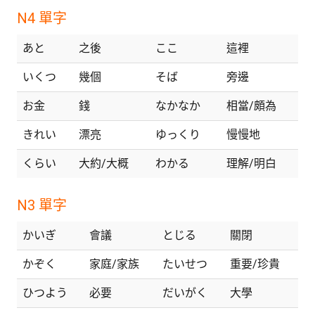
N4 單字
あと
之後
ここ
這裡
いくつ
幾個
そば
旁邊
お金
錢
なかなか
相當/頗為
きれい
漂亮
ゆっくり
慢慢地
くらい
大約/大概
わかる
理解/明白
N3 單字
かいぎ
會議
とじる
關閉
かぞく
家庭/家族
たいせつ
重要/珍貴
ひつよう
必要
だいがく
大學