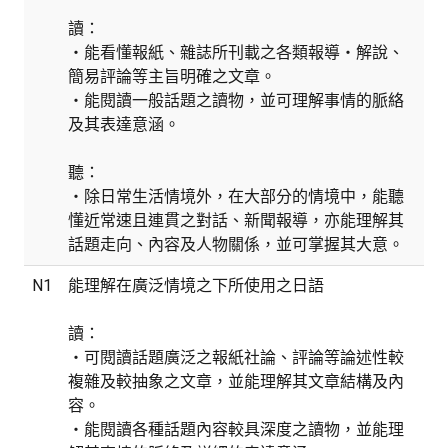
讀：
・能看懂報紙、雜誌所刊載之各類報導‧解說、
簡易評論等主旨明確之文章。
・能閱讀一般話題之讀物，並可理解事情的脈絡
及其表達意涵。
聽：
・除日常生活情境外，在大部分的情境中，能聽
懂近常速且連貫之對話、新聞報導，亦能理解其
話題走向、內容及人物關係，並可掌握其大意。
N1
能理解在廣泛情境之下所使用之日語
讀：
・可閱讀話題廣泛之報紙社論、評論等論述性較
複雜及較抽象之文章，並能理解其文章結構及內
容。
・能閱讀各種話題內容較具深度之讀物，並能理