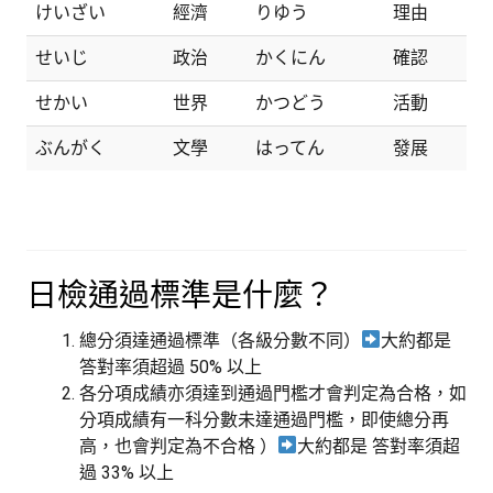
けいざい
經濟
りゆう
理由
せいじ
政治
かくにん
確認
せかい
世界
かつどう
活動
ぶんがく
文學
はってん
發展
日檢通過標準是什麼？
總分須達通過標準（各級分數不同）
大約都是
答對率須超過 50% 以上
各分項成績亦須達到通過門檻才會判定為合格，如
分項成績有一科分數未達通過門檻，即使總分再
高，也會判定為不合格 ）
大約都是 答對率須超
過 33% 以上