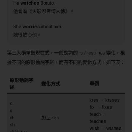
He
watches
Boruto.
他會看《火影忍者博人傳》。
She
worries
about him.
她很擔心他。
第三人稱單數現在式，一般動詞的 -s / -es / -ies 變化，根
據不同的原形動詞字尾，而有不同的變化方式，如下表：
原形動詞字
變化方式
舉例
尾
kiss → kisses
s
fix → fixes
x
teach →
ch
加上 -es
teaches
sh
wish → wishes
子音 + o