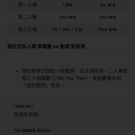
第一人稱
I
am
we
are
第二人稱
you
are
you
are
第三人稱
he / she / it
is
they
are
現在式各人稱 單複數 be 動詞 對照表
現在簡單式搭配一般動詞，且主詞為第一二人稱或
第三人稱複數 (I, We, You, They)，使用最基本的
「原形動詞」型態。
I
eat
taro.
我會吃芋頭。
You
watch
Boruto.