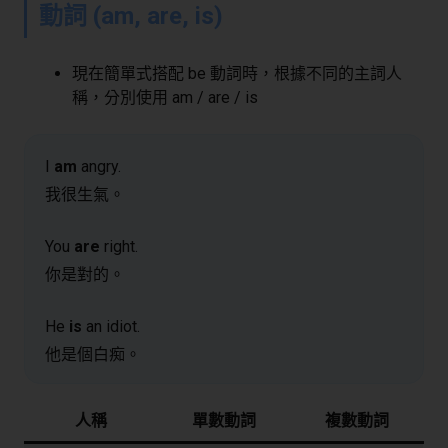
動詞 (am, are, is)
現在簡單式搭配 be 動詞時，根據不同的主詞人
稱，分別使用 am / are / is
I
am
angry.
我很生氣。
You
are
right.
你是對的。
He
is
an idiot.
他是個白痴。
人稱
單數動詞
複數動詞