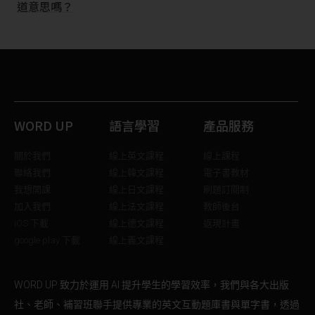
道意思嗎？
WORD UP
語言學習
產品服務
關於我們
線上英文課程
線上課程
聯絡我們
線上韓文課程
電子書教材
我想開課
線上日文課程
刷題訂閱制
加入我們
線上法文課程
教師後台
iOS 下載
線上德文課程
返現計畫
google play 下載
線上義文課程
WORD UP 致力於運用 AI 提升學生的學習效率，我們與各大出版
社、老師、補習班聯手提供專業的英文互動題庫書與單字書，透過