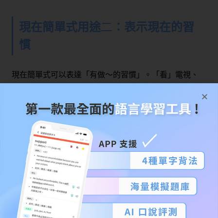
現在簡單式用途
二
：表示現在的習
慣
現在簡單式可以表達「有做～的習慣」。「看」電視、
「喝」奶茶，原本是一次性的動作，但如果用現在式來
說，指的是跨越了過去、現在、未來的「反覆動作」。
I watch
Teletubbies
.
我會看《天線寶寶》 。
He drinks sugar-free milk tea.
他都喝無糖奶茶 。