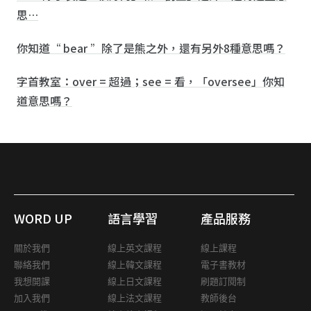
思…
你知道“ bear ”除了是熊之外，還有另外8種意思嗎？
字首教室：over = 超過；see = 看，「oversee」你知
道意思嗎？
WORD UP
語言學習
產品服務
關於我們
線上英文課程
線上課程
聯絡我們
線上韓文課程
電子書教材
我想開課
線上日文課程
刷題訂閱制
加入我們
線上法文課程
教師後台