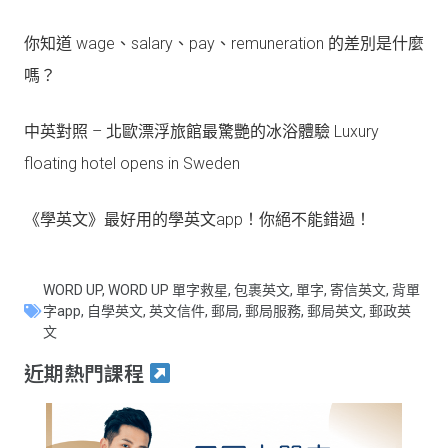
你知道 wage、salary、pay、remuneration 的差別是什麼
嗎？
中英對照 – 北歐漂浮旅館最驚艷的冰浴體驗 Luxury
floating hotel opens in Sweden
《學英文》最好用的學英文app！你絕不能錯過！
WORD UP
,
WORD UP 單字救星
,
包裹英文
,
單字
,
寄信英文
,
背單
字app
,
自學英文
,
英文信件
,
郵局
,
郵局服務
,
郵局英文
,
郵政英
文
近期熱門課程