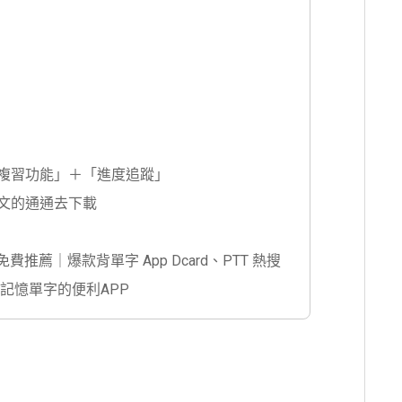
「複習功能」＋「進度追蹤」
英文的通通去下載
 免費推薦｜爆款背單字 App Dcard、PTT 熱搜
助記憶單字的便利APP