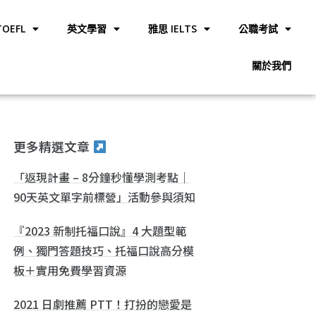
OEFL
英文學習
雅思 IELTS
公職考試
關於我們
更多精選文章
「返現計畫 – 8分鐘秒懂學測考點｜
90天英文單字前標營」活動參與須知
『2023 新制托福口說』4 大題型範
例、獨門答題技巧、托福口說高分模
板＋實用免費學習資源
2021 日劇推薦 PTT！打扮的戀愛是