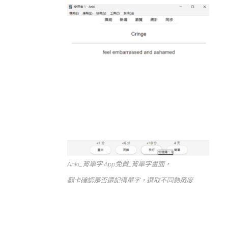
Anki_背單字 App
免費
_背單字畫面，
翻卡確認是否還記得單字，選取不同熟悉度