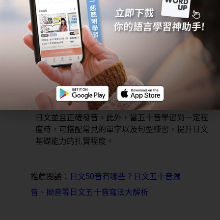
首先，可以將計畫分為階段性的短、中、長期，再根據自
身的學習狀況、學習進度，分別規劃不同的自學計畫且得
以隨時調整。
舉例來說：
在短期的三個月內，要對五十音以及延伸出來的濁
音、半濁音、拗音、長音、促音非常熟悉，能寫出
日文並且正確發音。此外，當五十音學習到一定程
度時，可搭配常見的單字以及句型練習，提升日文
基礎能力的扎實程度。
推薦閱讀：
日文50音有哪些？日文五十音濁
音、拗音等日文五十音寫法大解析