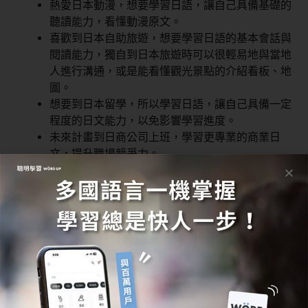
熱愛日本動漫，想要學習日語，讓自己具備基礎的
聽讀能力，看懂動漫原文。
喜歡到日本自助旅遊，想要學習日語的基本會話與
閱讀能力，獨自到日本旅遊時可以很輕易地與當地
人進行溝通，或是能看懂觀光景點的介紹看板、地
圖。
想要到日本留學，所以學習日語，讓自己具備一定
程度的日文能力，以免影響學習進度。
未來計畫到日商公司上班，學習更專業的商業日
文，提升職場競爭力。
自學日文步驟二：訂定日文自學計
畫
當需求及目標確立後，接下來就需要制定達成目標的計
畫。