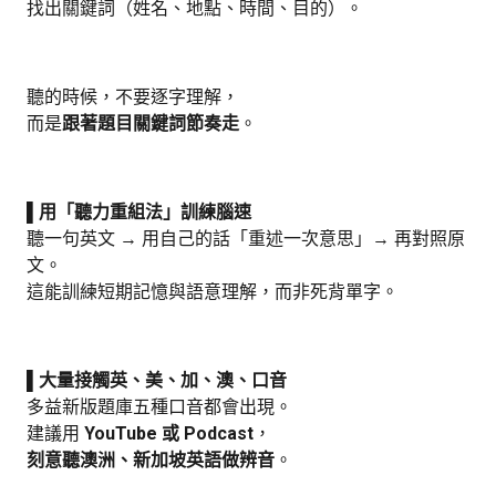
找出關鍵詞（姓名、地點、時間、目的）。
聽的時候，不要逐字理解，
而是
跟著題目關鍵詞節奏走
。
▌用「聽力重組法」訓練腦速
聽一句英文 → 用自己的話「重述一次意思」→ 再對照原
文。
這能訓練短期記憶與語意理解，而非死背單字。
▌大量接觸英、美、加、澳、口音
多益新版題庫五種口音都會出現。
建議用
YouTube 或 Podcast
，
刻意聽澳洲、新加坡英語做辨音
。