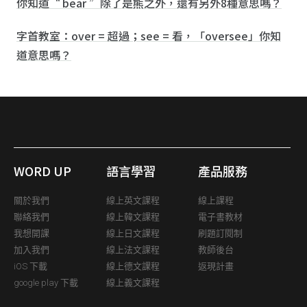
你知道“ bear ”除了是熊之外，還有另外8種意思嗎？
字首教室：over = 超過；see = 看，「oversee」你知
道意思嗎？
WORD UP
語言學習
產品服務
關於我們
線上英文課程
線上課程
聯絡我們
線上韓文課程
電子書教材
我想開課
線上日文課程
刷題訂閱制
加入我們
線上法文課程
教師後台
iOS 下載
線上德文課程
返現計畫
google play 下載
線上義文課程