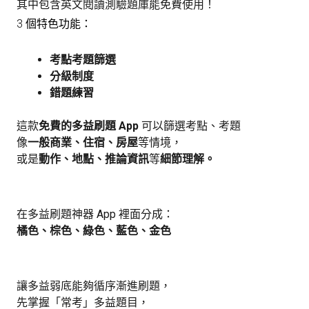
其中包含英文閱讀測驗題庫能免費使用！
3 個特色功能：
考點考題篩選
分級制度
錯題練習
這款
免費的多益刷題 App
可以篩選考點、考題
像
一般商業、住宿、房屋
等情境，
或是
動作、地點、推論資訊
等
細節理解。
在多益刷題神器 App 裡面分成：
橘色、棕色、綠色、藍色、金色
讓多益弱底能夠循序漸進刷題，
先掌握「常考」多益題目，