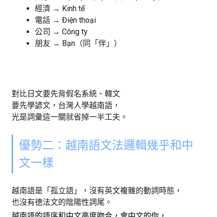
經濟 → Kinh tế
電話 → Điện thoại
公司 → Công ty
朋友 → Bạn（同「伴」）
對比日文要先背假名系統、韓文
要先學諺文，台灣人學越南語，
光是詞彙這一關就省掉一半工夫。
優勢二：越南語文法邏輯幾乎和中
文一樣
越南語是「孤立語」，沒有英文複雜的動詞時態，
也沒有德法文的陰陽性詞尾。
越南語的語序和中文高度吻合，會中文的你，