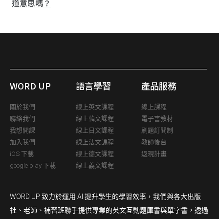
道意思嗎？
WORD UP
語言學習
產品服務
關於我們
線上英文課程
線上課程
聯絡我們
線上韓文課程
電子書教材
我想開課
線上日文課程
刷題訂閱制
加入我們
線上法文課程
教師後台
iOS 下載
線上德文課程
返現計畫
google play 下載
線上義文課程
WORD UP 致力於運用 AI 提升學生的學習效率，我們與各大出版
社、老師、補習班聯手提供專業的英文互動題庫書與單字書，透過