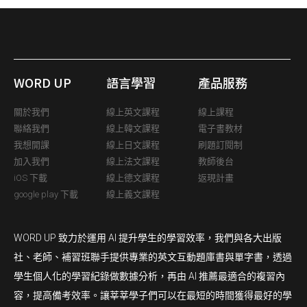
WORD UP
語言學習
產品服務
關於我們
線上英文課程
線上課程
聯絡我們
線上韓文課程
電子書教材
我想開課
線上日文課程
刷題訂閱制
加入我們
線上法文課程
教師後台
iOS 下載
線上德文課程
返現計畫
google play 下載
線上義文課程
WORD UP 致力於運用 AI 提升學生的學習效率，我們與各大出版
社、老師、補習班聯手提供專業的英文互動題庫書與單字書，透過
學生個人化的學習紀錄做數據分析，再由 AI 推薦最適合的複習內
容，提高備考效率。讓莘莘學子們可以在最短的時間獲得最好的學